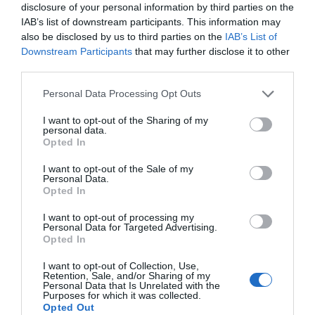
disclosure of your personal information by third parties on the
La Asamblea General de la Federación Empresarial de Farmacéuticos
IAB’s list of downstream participants. This information may
Españoles (FEFE), reunida ayer en Madrid, ha emitido un comunicado
en el que se solidariza con «todas las farmacias que en este momento
also be disclosed by us to third parties on the
IAB’s List of
están soportando el retraso en el pago de la deuda que mantienen con
Downstream Participants
that may further disclose it to other
ellas distintas administraciones autonómicas» y urge al nuevo
third parties.
Gobierno a que adopte «las medidas necesarias» para regularizar esta
situación. «Se trata de evitar –señala FEFE– una quiebra en la
prestación farmacéutica y que la población se quede sin los
Personal Data Processing Opt Outs
medicamentos que necesita».
I want to opt-out of the Sharing of my
personal data.
El impago, la caída del margen y el aumento de la carga
Opted In
de trabajo apuntillan al sistema sanitario y farmacéutico
I want to opt-out of the Sale of my
Noticias y novedades
Redacción
27/10/2011
Personal Data.
La creciente incidencia de las patologías crónicas por la mayor
Opted In
esperanza de vida, la falta de control en el gasto en medicamentos
hospitalarios y un problema de riesgo moral en el consumo de
I want to opt-out of processing my
medicamentos son los factores determinantes del crecimiento del
Personal Data for Targeted Advertising.
gasto en medicamentos en España, según el estudio «Riesgos del
Opted In
Estado de Bienestar en la Prestación Farmacéutica y Propuestas para
un Modelo Eficiente», encargado por la Federación Empresarial de
Farmacéuticos Españoles (FEFE).
I want to opt-out of Collection, Use,
Retention, Sale, and/or Sharing of my
Personal Data that Is Unrelated with the
Purposes for which it was collected.
Asturias, Canarias y el País Vasco, únicas comunidades en
Opted Out
las que no hay riesgo de impagos