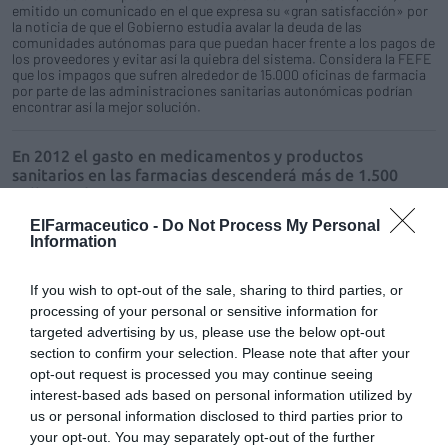
emitido un comunicado en el que expresa su «gran satisfacción» por
la noticia de que el Gobierno estudia avalar la deuda de las
comunidades autónomas para que puedan hacer frente a los pagos de
los proveedores y evitar así la quiebra del sistema. Considera la FEFE
que los impagos que sufren alrededor de 15.000 oficinas de farmacia
por parte de las administraciones sanitarias autonómicas podrían
encontrar así la mejor solución.
En 2012 el gasto en medicamentos y productos
sanitarios en las farmacias descenderá más de 1.500
millones de euros
Noticias y novedades
Redacción
10/01/2012
ElFarmaceutico -
Do Not Process My Personal
Information
El gasto en medicamentos y productos sanitarios dispensados en las
oficinas de farmacia descenderá en 2012 más de 1.500 millones de
euros, según el Observatorio del Medicamento de la Federación
If you wish to opt-out of the sale, sharing to third parties, or
Empresarial de Farmacéuticos Españoles (FEFE), que ha hecho una
simulación a partir de los tres reales decretos leyes promulgados en el
processing of your personal or sensitive information for
último año y medio.
targeted advertising by us, please use the below opt-out
section to confirm your selection. Please note that after your
opt-out request is processed you may continue seeing
FEFE apoya las medidas que puedan adoptar los
farmacéuticos para evitar que la población se quede sin
interest-based ads based on personal information utilized by
medicamentos
us or personal information disclosed to third parties prior to
your opt-out. You may separately opt-out of the further
Noticias y novedades
Redacción
16/12/2011