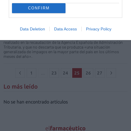
Noticias y novedades
Redacción
06/10/2011
CONFIRM
Asturias, Canarias y el País Vasco son las únicas comunidades
autónomas que están al margen de los problemas de liquidez que
afectan a Castilla-La Mancha, Baleares, Valencia, La Rioja, Cataluña y
Navarra. Esto es, al menos, lo que se desprende del último
Data Deletion
Data Access
Privacy Policy
Observatorio del Medicamento de la Federación Empresarial de
Farmacéuticos Españoles (FEFE), que se basa en un seguimiento
realizado en la recaudación de la Agencia Española de Admistración
Tributaria, y que no descarta que se produzca «una situación
generalizada de impagos en la mayor parte del país en los últimos
meses del año».
1
…
23
24
25
26
27
Lo más leído
No se han encontrado artículos