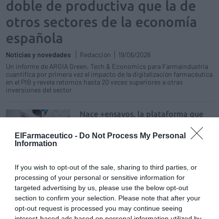
doble de productiva que la de
otros sectores de la economía
española
Noticias y novedades
Redacción
19/06/2026
Un informe de ARGIA Green, Tech & Economics para Farmaindustria
cuantifica por primera vez el impacto de la digitalización farmacéutica
en el PIB y revela retornos hasta 20 veces superiores a otras
inversiones del sector
Nace +ensayos, la plataforma que
reivindica el valor de los ensayos
clínicos y de quienes los hacen
ElFarmaceutico -
Do Not Process My Personal
posibles
Information
Noticias y novedades
Redacción
25/05/2026
If you wish to opt-out of the sale, sharing to third parties, or
Farmaindustria y 18 compañías impulsan
processing of your personal or sensitive information for
esta iniciativa colaborativa para acercar la
targeted advertising by us, please use the below opt-out
investigación clínica a la sociedad y reforzar
section to confirm your selection. Please note that after your
el liderazgo de España en ensayos clínicos
opt-out request is processed you may continue seeing
interest-based ads based on personal information utilized by