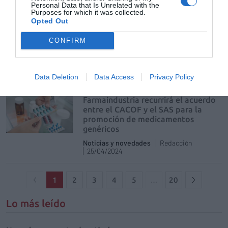
Personal Data that Is Unrelated with the
Farmaindustria para poner en valor
Purposes for which it was collected.
el talento joven
Opted Out
Noticias y novedades
Redacción
09/05/2024
CONFIRM
Ofrece información sobre el sector y las
compañías farmacéuticas, así como claves
sobre orientación laboral o formación para
acceder a esta industria
Data Deletion
Data Access
Privacy Policy
Farmaindustria recurrirá el acuerdo
entre el CACOF y el SAS para la
promoción de medicamentos
genéricos
Noticias y novedades
Redacción
25/04/2024
1
2
3
4
5
…
20
Lo más leído