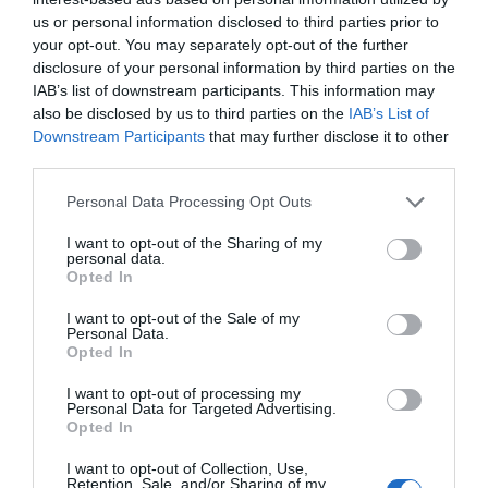
La industria farmacéutica impulsa
us or personal information disclosed to third parties prior to
innovaciones oncológicas para
your opt-out. You may separately opt-out of the further
aumentar la supervivencia en cáncer
disclosure of your personal information by third parties on the
Noticias y novedades
Redacción
IAB’s list of downstream participants. This information may
04/02/2026
also be disclosed by us to third parties on the
IAB’s List of
Entre 2021 y 2025, un tercio de los nuevos
Downstream Participants
that may further disclose it to other
medicamentos aprobados en Europa fueron
oncológicos
third parties.
Personal Data Processing Opt Outs
Fina Lladós, elegida nueva
presidenta de Farmaindustria
I want to opt-out of the Sharing of my
personal data.
Noticias y novedades
Redacción
Opted In
17/10/2024
I want to opt-out of the Sale of my
Personal Data.
El ‘Informe Draghi’ apuesta por
Opted In
reforzar la industria farmacéutica
como un pilar estratégico en Europa
I want to opt-out of processing my
Personal Data for Targeted Advertising.
Noticias y novedades
Redacción
11/09/2024
Opted In
I want to opt-out of Collection, Use,
Jóvenes en Farma, la web de
Retention, Sale, and/or Sharing of my