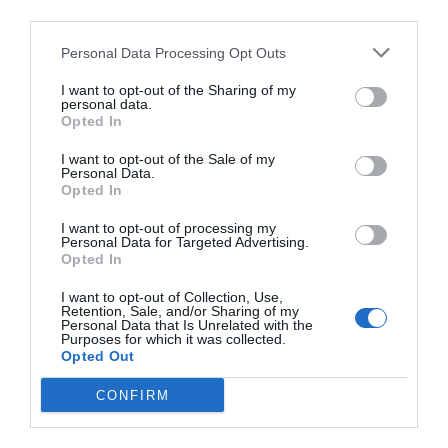
estructura productiva”.
third parties.
Con estos datos, el informe señala que
la apuesta por
Personal Data Processing Opt Outs
la digitalización desempeña actualmente un papel
I want to opt-out of the Sharing of my
fundamental en la estrategia de la industria
personal data.
farmacéutica en España
, posicionándola como un
Opted In
motor clave para la innovación, la competitividad y el
I want to opt-out of the Sale of my
crecimiento económico. “La digitalización permite
Personal Data.
Opted In
acelerar procesos de innovación, favorecer la
colaboración entre empresas, hospitales y
I want to opt-out of processing my
Personal Data for Targeted Advertising.
universidades, y consolidar a España como uno de los
Opted In
principales hubs europeos en la producción y desarrollo
de medicamentos”, señala el informe.
I want to opt-out of Collection, Use,
Retention, Sale, and/or Sharing of my
Personal Data that Is Unrelated with the
De hecho, varias de las mayores compañías
Purposes for which it was collected.
Opted Out
farmacéuticas del mundo han elegido nuestro país para
establecer sus hubs globales de innovación digital.
CONFIRM
Aunque el número exacto fluctúa debido a la continua
llegada de inversiones,
al menos una decena de estos