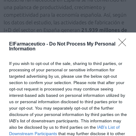
una palanca de productividad, crecimiento y
competitividad para la economía española. Así, según
los datos del estudio, las actividades de fabricación e
I+D del sector en España generan
21.939 millones de
euros de valor añadido bruto
, equivalentes al
1,6% del
ElFarmaceutico -
Do Not Process My Personal
valor añadido bruto (VAB) nacional
, y
67.356 millones
Information
de euros de producción total
, lo que representa un
2,4% del total de la economía
. “Estas cifras reflejan no
If you wish to opt-out of the sale, sharing to third parties, or
solo su aportación directa, sino también sus efectos
processing of your personal or sensitive information for
indirectos e inducidos a través de proveedores, servicios
targeted advertising by us, please use the below opt-out
avanzados y consumo asociado a las rentas generadas.
section to confirm your selection. Please note that after your
opt-out request is processed you may continue seeing
La fabricación farmacéutica combina una elevada
interest-based ads based on personal information utilized by
productividad y una alta intensidad tecnológica,
us or personal information disclosed to third parties prior to
mientras que la I+D aporta
4.206 millones de euros de
your opt-out. You may separately opt-out of the further
valor añadido
, cerca de una quinta parte del impacto
disclosure of your personal information by third parties on the
agregado del sector, lo que confirma el peso de las
IAB’s list of downstream participants. This information may
also be disclosed by us to third parties on the
IAB’s List of
actividades intensivas en conocimiento dentro de esta
Downstream Participants
that may further disclose it to other