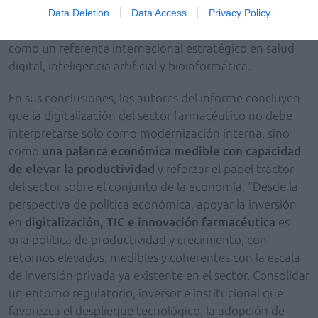
hubs operan ya en nuestro país
, principalmente en
Data Deletion
Data Access
Privacy Policy
Barcelona y Madrid, lo que ha consolidado a España
como un referente internacional estratégico en salud
digital, inteligencia artificial y bioinformática.
En sus conclusiones, los autores del informe concluyen
que la digitalización del sector farmacéutico no debe
interpretarse solo como modernización interna, sino
como
una palanca económica medible con capacidad
de elevar la productividad
y reforzar el papel tractor
del sector sobre el conjunto de la economía. “Desde la
perspectiva de política económica, apoyar la inversión
en
digitalización, TIC e innovación farmacéutica
es
una política de productividad y crecimiento, con
retornos elevados, medibles y coherentes con la escala
de inversión privada ya existente en el sector. Consolidar
un entorno regulatorio, inversor e institucional que
favorezca el despliegue tecnológico, la adopción de