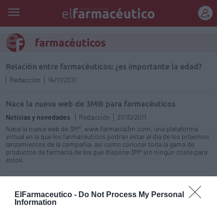
REGÍSTRATE
farmacéuticos
Relación entre farmacéuticos: ¿es importante la edad?
Redacción
14/11/2011
Nace la nueva web de 3M® para farmacéuticos
Noticias y novedades
Redacción
21/10/2011
Nace la nueva web de 3M®, www.farmacia3m.com, una plataforma
virtual en la que los farmacéuticos podrán estar al día de los próximos
lanzamientos de la compañía, así como conocer toda la gama de
productos de farmacia de los que dispone 3M® sin ningún coste para
éstos.
Los farmacéuticos de Castilla-La Mancha suspenden la
concentración del domingo en Toledo
ElFarmaceutico -
Do Not Process My Personal
Information
Noticias y novedades
Redacción
02/09/2011