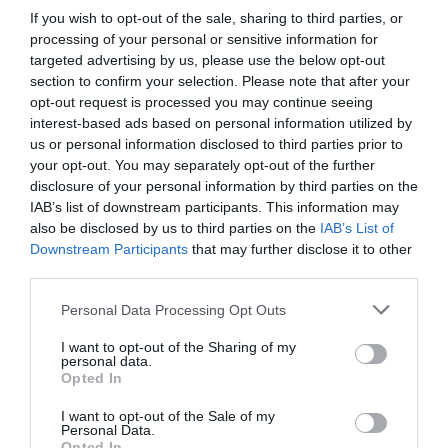
If you wish to opt-out of the sale, sharing to third parties, or
Castilla-La Mancha: los farmacéuticos cobrarán la mitad
processing of your personal or sensitive information for
de la deuda de mayo antes de agosto
targeted advertising by us, please use the below opt-out
Noticias y novedades
Redacción
26/07/2011
section to confirm your selection. Please note that after your
Dos veces se han reunido este mes Rosa López-Torres, presidenta del
opt-out request is processed you may continue seeing
Consejo Regional de Farmacéuticos de Castilla-La Mancha (Cofcam) y
interest-based ads based on personal information utilized by
del COF de Albacete, los otros cuatro presidentes provinciales y el
us or personal information disclosed to third parties prior to
consejero de Sanidad, José Ignacio Echániz. El objetivo de las
reuniones ha sido buscar una salida a la problemática de los impagos.
your opt-out. You may separately opt-out of the further
disclosure of your personal information by third parties on the
IAB’s list of downstream participants. This information may
Los farmacéuticos de Baleares denuncian que el Govern
also be disclosed by us to third parties on the
IAB’s List of
les debe 36 millones de euros
Downstream Participants
that may further disclose it to other
Noticias y novedades
Redacción
19/07/2011
third parties.
El Colegio Oficial de Farmacéuticos de las Islas Baleares (COFIB) ha
denunciado que la Administración adeuda al sector 36 millones de
Personal Data Processing Opt Outs
euros y ha exigido al Servicio de Salud que aclare cómo afrontará el
pago de las facturas de las recetas de la Seguridad Social del presente
año.
I want to opt-out of the Sharing of my
personal data.
Opted In
Una conferencia analiza el papel de los primeros
farmacéuticos en el Camino de Santiago
I want to opt-out of the Sale of my
Personal Data.
Noticias y novedades
Redacción
18/05/2011
Opted In