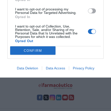
«La Farmacia en el Camino de Santiago» fue el título de una
conferencia celebrada el 17 de mayo en la Real Academia de Medicina
I want to opt-out of processing my
de Zaragoza y organizada por la Academia de Farmacia Reino de
Personal Data for Targeted Advertising.
Aragón. La iniciativa contó con la colaboración del Colegio Oficial de
Opted In
Farmacéuticos de Zaragoza y la Asociación Amigos del Camino de
Santiago.
I want to opt-out of Collection, Use,
Retention, Sale, and/or Sharing of my
Personal Data that Is Unrelated with the
Purposes for which it was collected.
1
2
3
4
5
6
7
Opted Out
Lo más leído
CONFIRM
No se han encontrado artículos
Data Deletion
Data Access
Privacy Policy