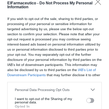
padecimientos crónicos más comunes entre la población, que afecta
ElFarmaceutico -
Do Not Process My Personal
a millones de personas en el mundo.
Information
Según las conclusiones del «1er Estudio Ordesa», los
If you wish to opt-out of the sale, sharing to third parties, or
farmacéuticos son la principal vía de información sobre
processing of your personal or sensitive information for
alimentación infantil
targeted advertising by us, please use the below opt-out
Noticias y novedades
Redacción
02/03/2012
section to confirm your selection. Please note that after your
Como resultado del proceso de cambio que está experimentando la
opt-out request is processed you may continue seeing
oficina de farmacia y la atención farmacéutica en España, un 90% de
interest-based ads based on personal information utilized by
los farmacéuticos afirma que sus farmacias están especializadas en
us or personal information disclosed to third parties prior to
productos de alimentación infantil y la gran mayoría se consideran
suficientemente cualificados, como profesionales del área de la salud,
your opt-out. You may separately opt-out of the further
para atender con seguridad y eficiencia a las demandas de
disclosure of your personal information by third parties on the
información que plantean los padres.
IAB’s list of downstream participants. This information may
also be disclosed by us to third parties on the
IAB’s List of
Nuestra formación: aspecto clave para el desarrollo
Downstream Participants
that may further disclose it to other
profesional
third parties.
Virginia Castelo Valdes
23/01/2012
Personal Data Processing Opt Outs
Relación entre farmacéuticos y profesionales sanitarios
I want to opt-out of the Sharing of my
personal data.
Redacción
20/01/2012
Opted In