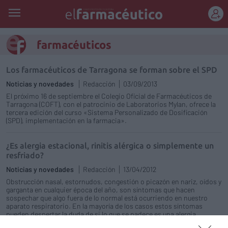
REGÍSTRATE
farmacéuticos
Los farmacéuticos de Tarragona se forman sobre el SPD
Noticias y novedades
Redacción
03/09/2013
El próximo 16 de septiembre el Colegio Oficial de Farmacéuticos de
Tarragona (COFT), con el patrocinio de Laboratorios Mylan, ofrece la
tercera edición del curso «Sistema Personalizado de Dosificación
(SPD), implementación en la farmacia».
¿Es alergia estacional, rinitis alérgica o simplemente un
resfriado?
Noticias y novedades
Redacción
13/04/2012
Obstrucción nasal, estornudos, congestión o picazón en nariz, oídos y
garganta en cualquier época del año, son síntomas que hacen
sospechar que algo fuera de lo normal está ocurriendo en nuestro
aparato respiratorio. En la mayoría de los casos estos síntomas
pueden despertar la duda de si lo que se padece es una alergia
estacional, un resfriado o una rinitis alérgica, uno de los