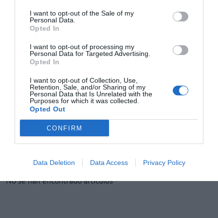
I want to opt-out of the Sale of my
Los farmacéuticos canarios piden al presidente del
Personal Data.
Gobierno de Canarias que intervenga para resolver las
Opted In
dificultades financieras que atraviesan
Noticias y novedades
Redacción
15/11/2011
I want to opt-out of processing my
Personal Data for Targeted Advertising.
«La Consejería de Sanidad del Gobierno de Canarias adeuda a día de
Opted In
hoy 37 millones de euros a las oficinas de farmacia de la comunidad
autónoma. Esta cifra ascenderá a 80 millones de euros el día 20 de
I want to opt-out of Collection, Use,
noviembre». Con estas palabras comienza un comunicado hecho
Retention, Sale, and/or Sharing of my
público hoy por los colegios de Las Palmas y de Santa Cruz de
Personal Data that Is Unrelated with the
Tenerife, de la Federación de Farmacéuticos de Canarias y de
Purposes for which it was collected.
Distribución Farmacéutica Canaria
Opted Out
CONFIRM
1
2
3
4
5
6
7
Lo más leído
Data Deletion
Data Access
Privacy Policy
No se han encontrado artículos