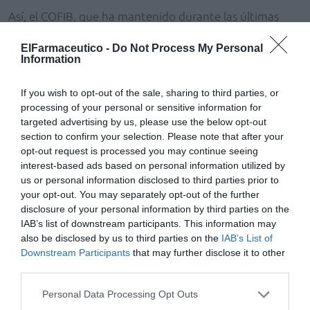
Así, el COFIB, que ha mantenido durante las últimas
semanas «intensas» reuniones con la Conselleria de
ElFarmaceutico -
Do Not Process My Personal
Salud y de la Vicepresidencia Económica, ha mostrado
Information
su «absoluto rechazo» a esta situación, la cual
consideran «totalmente inaceptable», así como ha
If you wish to opt-out of the sale, sharing to third parties, or
exigido la necesidad de «priorizar y asegurar el pago de
processing of your personal or sensitive information for
la prestación farmacéutica a los ciudadanos de las Islas
targeted advertising by us, please use the below opt-out
section to confirm your selection. Please note that after your
Baleares». Por esta razón, el COFIB ha convocado para
opt-out request is processed you may continue seeing
esta semana una Asamblea Extraordinaria en la que se
interest-based ads based on personal information utilized by
tratará «en profundidad» este tema.
us or personal information disclosed to third parties prior to
your opt-out. You may separately opt-out of the further
disclosure of your personal information by third parties on the
Añadir
El Farmacéutico
como fuente preferida
IAB’s list of downstream participants. This information may
de Google de forma gratuita
Mantente informado con las últimas noticias de actualidad.
also be disclosed by us to third parties on the
IAB’s List of
ACTIVAR AHORA
Downstream Participants
that may further disclose it to other
third parties.
Personal Data Processing Opt Outs
Tags