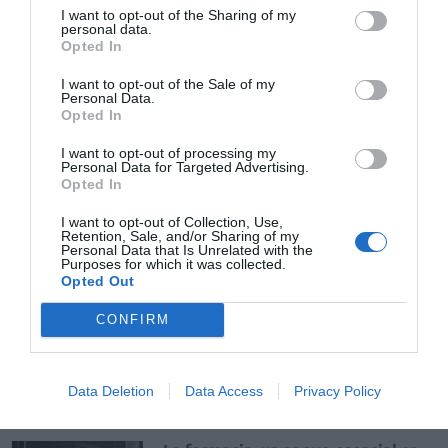
I want to opt-out of the Sharing of my
personal data.
Opted In
farmacéuticos
Baleares
denuncian
I want to opt-out of the Sale of my
Personal Data.
Opted In
Destacados
I want to opt-out of processing my
Personal Data for Targeted Advertising.
La venta online de medicamentos
Opted In
de uso humano: seguridad y
trazabilidad
I want to opt-out of Collection, Use,
Retention, Sale, and/or Sharing of my
DIGITAL
Isabel Marín Moral
28/07/2026
Personal Data that Is Unrelated with the
Purposes for which it was collected.
Opted Out
Récord de comunicaciones para el
CONFIRM
24 Congreso Nacional
Farmacéutico de Oviedo
NOTICIAS Y NOVEDADES
Redacción
31/07/2026
Data Deletion
Data Access
Privacy Policy