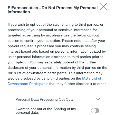
Noticias y novedades
Redacción
ElFarmaceutico -
Do Not Process My Personal
08/07/2022
Information
La Asamblea General de Cofares
If you wish to opt-out of the sale, sharing to third parties, or
ratifica la propuesta de
processing of your personal or sensitive information for
modificación de estatutos
targeted advertising by us, please use the below opt-out
impulsada por Eduardo Pastor
section to confirm your selection. Please note that after your
Noticias y novedades
Redacción
opt-out request is processed you may continue seeing
30/06/2022
interest-based ads based on personal information utilized by
La modificación estatutaria limita la entrada
us or personal information disclosed to third parties prior to
de capital no farmacéutico al canal y busca
your opt-out. You may separately opt-out of the further
proteger el actual modelo
disclosure of your personal information by third parties on the
IAB’s list of downstream participants. This information may
Cofares inaugura sus nuevas oficinas
also be disclosed by us to third parties on the
IAB’s List of
en Alcobendas
Downstream Participants
that may further disclose it to other
Noticias y novedades
Redacción
third parties.
28/06/2022
Personal Data Processing Opt Outs
Aragón pone en valor el papel
I want to opt-out of the Sharing of my
esencial que juega la distribución
personal data.
farmacéutica en el sistema de salud