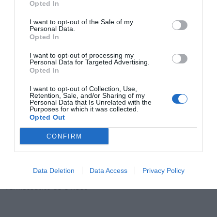
Opted In
Noticias y novedades
Redacción
14/06/2022
I want to opt-out of the Sale of my
Personal Data.
La presidenta de la patronal de la
Opted In
distribución farmacéutica, Matilde Sánchez,
mantuvo una reunión con el gerente del
I want to opt-out of processing my
Servicio Aragonés de Salud, José María Arnal
Personal Data for Targeted Advertising.
Opted In
1
2
3
4
5
6
7
8
I want to opt-out of Collection, Use,
Retention, Sale, and/or Sharing of my
Personal Data that Is Unrelated with the
Lo más leído
Purposes for which it was collected.
Opted Out
Nueva edición de Kardia Select para titulares de
CONFIRM
farmacia: claves para decidir con criterio
La farmacia, un apoyo esencial en el cuidado infantil
Data Deletion
Data Access
Privacy Policy
Récord de comunicaciones para el 24 Congreso Nacional
Farmacéutico de Oviedo