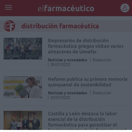
REGÍSTRATE
distribución farmacéutica
Empresarios de distribución
farmacéutica griegos visitan varios
almacenes de Unnefar
Noticias y novedades
Redacción
26/07/2022
Hefame publica su primera memoria
quinquenal de sostenibilidad
Noticias y novedades
Redacción
22/07/2022
Castilla y León destaca la labor
esencial de la distribución
farmacéutica para garantizar el
funcionamiento de la farmacia rural