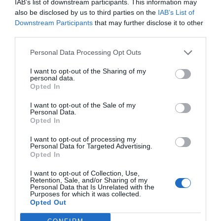
IAB’s list of downstream participants. This information may
also be disclosed by us to third parties on the
IAB’s List of
Downstream Participants
that may further disclose it to other
third parties.
Otras noticias destacadas
Personal Data Processing Opt Outs
Jaime Acosta: servicio de
dispensación
I want to opt-out of the Sharing of my
personal data.
INFLUYENTES
Jaime Acosta Gómez
16/02/2022
Opted In
I want to opt-out of the Sale of my
Personal Data.
Jaime Acosta: Prescripción
Opted In
farmacéutica... ¡más que lo
aparente!
I want to opt-out of processing my
Personal Data for Targeted Advertising.
INFLUYENTES
Jaime Acosta Gómez
15/12/2021
Opted In
I want to opt-out of Collection, Use,
Retention, Sale, and/or Sharing of my
Personal Data that Is Unrelated with the
Destacados
Purposes for which it was collected.
Opted Out
La venta online de medicamentos