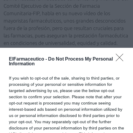
Comité Ejecutivo de la Sección de Farmacia
Comunitaria-FIP, habla en su nuevo vídeo de los
mayoristas farmacéuticos, unos grandes desconocidos
fuera de la profesión, pero que resultan cruciales para
las farmacias, pues aseguran la prestación farmacéutica
en condiciones de universalidad, equidad y calidad.
ElFarmaceutico -
Do Not Process My Personal
Añadir
El Farmacéutico
como fuente preferida
Information
de Google de forma gratuita
Mantente informado con las últimas noticias de actualidad.
ACTIVAR AHORA
If you wish to opt-out of the sale, sharing to third parties, or
processing of your personal or sensitive information for
targeted advertising by us, please use the below opt-out
section to confirm your selection. Please note that after your
Tags
opt-out request is processed you may continue seeing
interest-based ads based on personal information utilized by
us or personal information disclosed to third parties prior to
Distribución farmacéutica
your opt-out. You may separately opt-out of the further
disclosure of your personal information by third parties on the
cooperativa farmacéutica