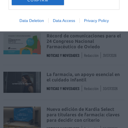
CONFIRM
de uso humano: seguridad y
trazabilidad
DIGITAL
Isabel Marín Moral
28/07/2026
Data Deletion
Data Access
Privacy Policy
Récord de comunicaciones para el
24 Congreso Nacional
Farmacéutico de Oviedo
NOTICIAS Y NOVEDADES
Redacción
31/07/2026
La farmacia, un apoyo esencial en
el cuidado infantil
NOTICIAS Y NOVEDADES
Redacción
30/07/2026
Nueva edición de Kardia Select
para titulares de farmacia: claves
para decidir con criterio