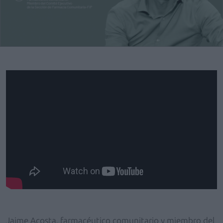
Jaime Acosta, farmacéutico comunitario y miembro del