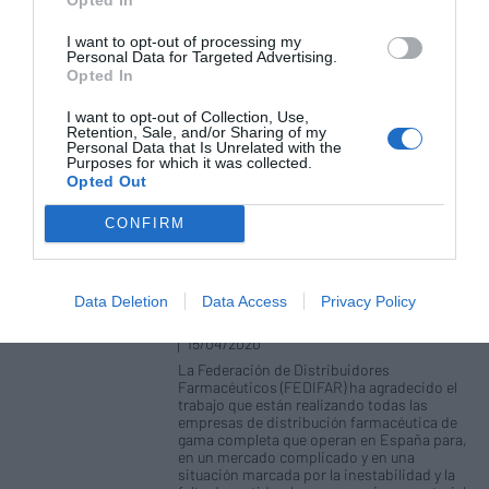
comienza a dar sus frutos de cara a
garantizar, durante los próximos meses, el
abastecimiento a las farmacias de
I want to opt-out of processing my
mascarillas para para la prevención de
Personal Data for Targeted Advertising.
contagios por el COVID-19. En este sentido,
Opted In
cabe destacar que los mayoristas
farmacéuticos han redoblado sus esfuerzos
I want to opt-out of Collection, Use,
para adquirir un importante volumen de este
Retention, Sale, and/or Sharing of my
producto destinado a cubrir la creciente
Personal Data that Is Unrelated with the
demanda por parte de la población.
Purposes for which it was collected.
Opted Out
Las empresas de distribución
CONFIRM
farmacéutica «trabajan
intensamente» para abastecer de
mascarillas a las oficinas de
farmacia
Data Deletion
Data Access
Privacy Policy
Noticias y novedades
Redacción
15/04/2020
La Federación de Distribuidores
Farmacéuticos (FEDIFAR) ha agradecido el
trabajo que están realizando todas las
empresas de distribución farmacéutica de
gama completa que operan en España para,
en un mercado complicado y en una
situación marcada por la inestabilidad y la