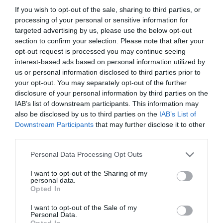
entre China y España del aeropuerto
If you wish to opt-out of the sale, sharing to third parties, or
de Ciudad Real
processing of your personal or sensitive information for
Noticias y novedades
Redacción
targeted advertising by us, please use the below opt-out
18/05/2020
section to confirm your selection. Please note that after your
Con la llegada de un vuelo procedente
opt-out request is processed you may continue seeing
Guangzhou (China) cargado con cerca de 100
interest-based ads based on personal information utilized by
m3 de mascarillas de protección frente al
us or personal information disclosed to third parties prior to
COVID-19, las empresas de distribución
farmacéutica de gama completa que operan
your opt-out. You may separately opt-out of the further
en España han inaugurado el corredor aéreo
disclosure of your personal information by third parties on the
sanitario entre China y España del
IAB’s list of downstream participants. This information may
aeropuerto de Ciudad Real.
also be disclosed by us to third parties on the
IAB’s List of
Downstream Participants
that may further disclose it to other
Las empresas de distribución
third parties.
farmacéutica redoblan sus esfuerzos
para asegurar el abastecimiento de
Personal Data Processing Opt Outs
mascarillas a las farmacias
Noticias y novedades
Redacción
I want to opt-out of the Sharing of my
30/04/2020
personal data.
Opted In
El intenso trabajo llevado a cabo en las
últimas semanas por parte de todas las
I want to opt-out of the Sale of my
empresas que conforman la Federación de
Personal Data.
Distribuidores Farmacéuticos (FEDIFAR)
Opted In