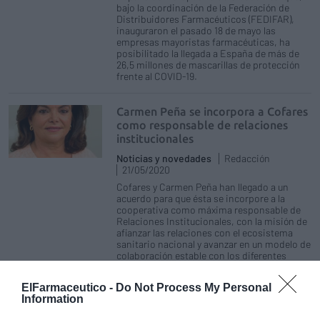
bajo la coordinación de la Federación de
Distribuidores Farmacéuticos (FEDIFAR),
inauguraron el pasado 18 de mayo las
empresas mayoristas farmacéuticas, ha
posibilitado la llegada a España de más de
26,5 millones de mascarillas de protección
frente al COVID-19.
Carmen Peña se incorpora a Cofares
como responsable de relaciones
institucionales
Noticias y novedades
Redacción
21/05/2020
Cofares y Carmen Peña han llegado a un
acuerdo para que ésta se incorpore a la
cooperativa como máxima responsable de
Relaciones Institucionales, con la misión de
afianzar las relaciones con el ecosistema
sanitario nacional y avanzar en un modelo de
colaboración estable con los diferentes
agentes.
ElFarmaceutico -
Do Not Process My Personal
Information
La distribución farmacéutica
inaugura el corredor aéreo sanitario