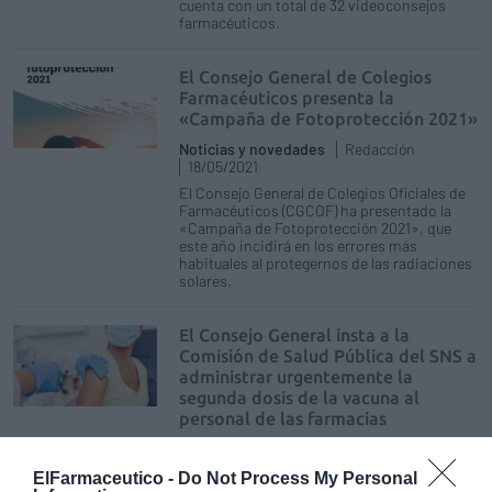
cuenta con un total de 32 videoconsejos
farmacéuticos.
El Consejo General de Colegios
Farmacéuticos presenta la
«Campaña de Fotoprotección 2021»
Noticias y novedades
Redacción
18/05/2021
El Consejo General de Colegios Oficiales de
Farmacéuticos (CGCOF) ha presentado la
«Campaña de Fotoprotección 2021», que
este año incidirá en los errores más
habituales al protegernos de las radiaciones
solares.
El Consejo General insta a la
Comisión de Salud Pública del SNS a
administrar urgentemente la
segunda dosis de la vacuna al
personal de las farmacias
Noticias y novedades
Redacción
18/05/2021
ElFarmaceutico -
Do Not Process My Personal