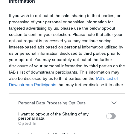
El Consejo General de Colegios Oficiales de
Information
Farmacéuticos (CGCOF), ante la reunión que
se celebrará mañana de la Comisión de Salud
Pública del Consejo Interterritorial del
If you wish to opt-out of the sale, sharing to third parties, or
Sistema Nacional de Salud (SNS), ha instado
processing of your personal or sensitive information for
al Ministerio de Sanidad y a las comunidades
targeted advertising by us, please use the below opt-out
autónomas a que pongan fin a la
«incertidumbre de los farmacéuticos» y se
section to confirm your selection. Please note that after your
agilice y complete con la segunda dosis la
opt-out request is processed you may continue seeing
inmunización de los profesionales de las
interest-based ads based on personal information utilized by
farmacias. Así es como ya lo ha venido
demandando en varios ocasiones al
us or personal information disclosed to third parties prior to
Ministerio de Sanidad.
your opt-out. You may separately opt-out of the further
disclosure of your personal information by third parties on the
IAB’s list of downstream participants. This information may
El Consejo General de Colegios
Farmacéuticos reivindica las
also be disclosed by us to third parties on the
IAB’s List of
reformas sanitarias como una
Downstream Participants
that may further disclose it to other
oportunidad para aprovechar su
third parties.
potencial asistencial
Personal Data Processing Opt Outs
Noticias y novedades
Redacción
13/05/2021
I want to opt-out of the Sharing of my
personal data.
El Consejo General de
Opted In
Farmacéuticos presenta la