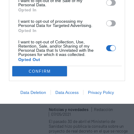
Colección CONSEJO 2021
I want to opt-out of the Sale of my
Personal Data.
Noticias y novedades
Redacción
Opted In
10/05/2021
El Consejo General de Colegios Oficiales de
I want to opt-out of processing my
Farmacéuticos (CGCOF) ha presentado una
Personal Data for Targeted Advertising.
nueva edición de la Colección CONSEJO, el
Opted In
compendio de productos con información
de actualidad sobre el medicamento y los
I want to opt-out of Collection, Use,
productos de parafarmacia para los
Retention, Sale, and/or Sharing of my
profesionales sanitarios que reúne el
Personal Data that Is Unrelated with the
Catálogo de Medicamentos, la revista
Purposes for which it was collected.
científica Panorama Actual del Medicamento
Opted Out
y BOT PLUS, la base de datos del CGCOF.
CONFIRM
El CGCOF reclama un protocolo de
coordinación con las autoridades
sanitarias para garantizar la
Data Deletion
Data Access
Privacy Policy
vigilancia epidemiológica de la
COVID-19
Noticias y novedades
Redacción
07/05/2021
El pasado 30 de abril el Ministerio de
Sanidad hizo pública la consulta sobre un
proyecto de real decreto en el que se recoge