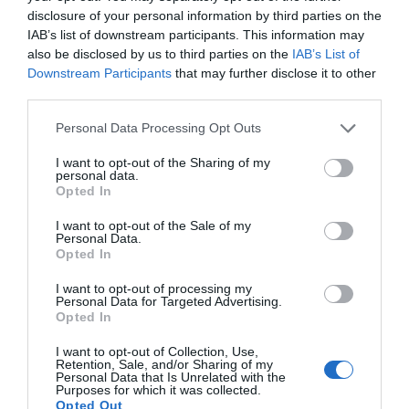
abordar la renovación del convenio de
disclosure of your personal information by third parties on the
colaboración existente entre ambas
entidades con el objetivo de «potenciar la
IAB’s list of downstream participants. This information may
investigación».
also be disclosed by us to third parties on the
IAB’s List of
Downstream Participants
that may further disclose it to other
third parties.
«Vamos a volcarnos en el
reconocimiento del papel sanitario
del farmacéutico»
Personal Data Processing Opt Outs
Entrevistas
Francesc Pla Santamans
I want to opt-out of the Sharing of my
21/04/2021
personal data.
Opted In
Paula Payá, nueva presidenta electa
I want to opt-out of the Sale of my
del Colegio Oficial de
Personal Data.
Farmacéuticos de Murcia
Opted In
Noticias y novedades
Redacción
10/03/2021
I want to opt-out of processing my
Personal Data for Targeted Advertising.
La candidatura encabezada por Paula Payá
Opted In
ha resultado ganadora de las elecciones para
la renovación de la Junta de Gobierno del
I want to opt-out of Collection, Use,
Colegio Oficial de Farmacéuticos de la
Retention, Sale, and/or Sharing of my
Región de Murcia, celebradas este martes, 9
Personal Data that Is Unrelated with the
de marzo de 2021. De este modo, Paula Payá
Purposes for which it was collected.
sucede en el cargo a Isabel Tovar, presidenta
Opted Out