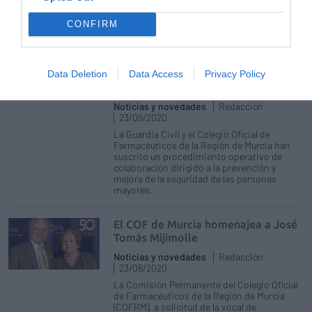
de la institución colegial durante el último
mandato.
CONFIRM
La Guardia Civil y el COF de la
Región de Murcia colaboran para
mejorar la seguridad de las personas
Data Deletion
Data Access
Privacy Policy
mayores
Noticias y novedades
Redacción
23/09/2020
La Guardia Civil y el Colegio Oficial de
Farmacéuticos de la Región de Murcia han
suscrito un procedimiento operativo de
colaboración dirigido a la prevención y
mejora de la seguridad de las personas
mayores.
El COF de Murcia homenajea a José
Tomás Mijimolle
Noticias y novedades
Redacción
23/06/2020
La Comisión Permanente del Colegio Oficial
de Farmacéuticos de la Región de Murcia
(COFRM), a solicitud de la vocal de