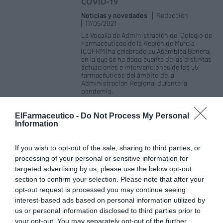
COVID-19
Noticias y novedades
Redacción
17/05/2021
La Vocalía de Administración del Colegio de
Farmacéuticos de la Región de Murcia
(COFRM) ha celebrado su Asamblea General
en la que se ha dado cuenta de las distintas
actuaciones e intervenciones de los 55
farmacéuticos del ámbito de la
Administración Regional durante la
pandemia.
El COF de Murcia y la Academia de
ElFarmaceutico -
Do Not Process My Personal
Information
Farmacia «Santa María de España»
renovarán su convenio para
potenciar la investigación
If you wish to opt-out of the sale, sharing to third parties, or
Noticias y novedades
Redacción
processing of your personal or sensitive information for
07/05/2021
targeted advertising by us, please use the below opt-out
La presidenta del Colegio de Farmacéuticos
section to confirm your selection. Please note that after your
de la Región de Murcia (COFRM), Paula Payá,
opt-out request is processed you may continue seeing
se ha reunido esta mañana con la nueva
interest-based ads based on personal information utilized by
presidenta de la Academia de Farmacia
«Santa María de España» de la Región de
us or personal information disclosed to third parties prior to
Murcia, Stella Moreno, y han acordado
your opt-out. You may separately opt-out of the further