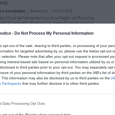
pus
as y novedades
Redacción
04/07/2018
gio Oficial de Farmacéuticos de la Región de Murcia ha
ado la campaña «Frena el sol, frena el lupus» junto a
tribuidoras, la industria farmacéutica y las asociaciones
riales.
utico -
Do Not Process My Personal Information
ia, comunidad pionera en
to opt-out of the sale, sharing to third parties, or processing of your per
formation for targeted advertising by us, please use the below opt-out s
stigación de enfermedades raras
r selection. Please note that after your opt-out request is processed y
as y novedades
Redacción
18/10/2017
eing interest-based ads based on personal information utilized by us or
disclosed to third parties prior to your opt-out. You may separately opt-
orkER Meeting, que se desarrollará el 30 de octubre en el
losure of your personal information by third parties on the IAB’s list of
 Oficial de Farmacéuticos de Murcia, reunirá a
. This information may also be disclosed by us to third parties on the
listas, investigadores y afectados en un debate
IA
o e integrador.
Participants
that may further disclose it to other third parties.
os informarán y prepararán a las
 sano
l Data Processing Opt Outs
/01/2017
o opt-out of the Sharing of my personal data.