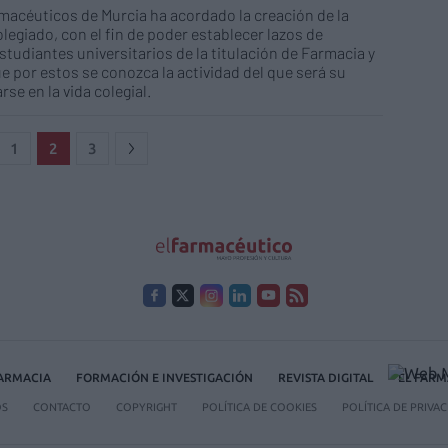
macéuticos de Murcia ha acordado la creación de la
legiado, con el fin de poder establecer lazos de
tudiantes universitarios de la titulación de Farmacia y
ue por estos se conozca la actividad del que será su
se en la vida colegial.
1
2
3
FARMACIA
FORMACIÓN E INVESTIGACIÓN
REVISTA DIGITAL
EL FARM
OS
CONTACTO
COPYRIGHT
POLÍTICA DE COOKIES
POLÍTICA DE PRIVA