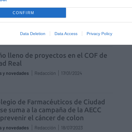
o de las jornadas de Dermofarmacia
CONFIRM
COF de Ciudad Real
as y novedades
Redacción
29/05/2024
Data Deletion
Data Access
Privacy Policy
ño lleno de proyectos en el COF de
ad Real
as y novedades
Redacción
17/01/2024
olegio de Farmacéuticos de Ciudad
 se suma a la campaña de la AECC
 prevenir el cáncer de colon
as y novedades
Redacción
18/07/2023