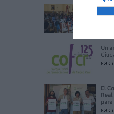
Éxit
del 
Notici
Un a
Ciud
Notici
El C
Real
para
Notici