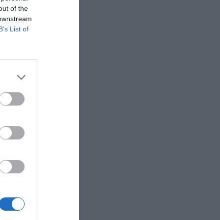
out of the
 downstream
B’s List of