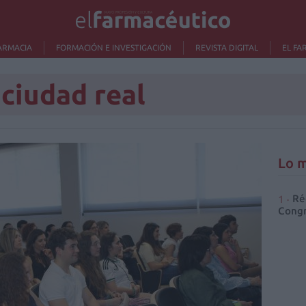
ARMACIA
FORMACIÓN E INVESTIGACIÓN
REVISTA DIGITAL
EL FA
 ciudad real
Lo m
Ré
Congr