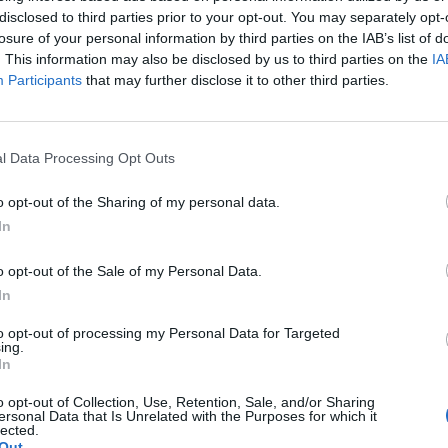
acia
disclosed to third parties prior to your opt-out. You may separately opt-
losure of your personal information by third parties on the IAB’s list of
as y novedades
Redacción
30/04/2026
. This information may also be disclosed by us to third parties on the
IA
gio Oficial de Farmacéuticos de Ciudad Real ha reunido
Participants
that may further disclose it to other third parties.
ialistas en farmacia, medicina y nutrición para tratar la
d desde un enfoque integral
o de “Atención Farmacéutica en el
l Data Processing Opt Outs
de Medicamentos Peligrosos” en el
o opt-out of the Sharing of my personal data.
de Ciudad Real
In
as y novedades
Redacción
27/05/2025
o opt-out of the Sale of my Personal Data.
In
OF de Ciudad Real enseña cómo
to opt-out of processing my Personal Data for Targeted
artar un servicio de Revisión del Uso
ing.
In
a Medicación (RUM)
o opt-out of Collection, Use, Retention, Sale, and/or Sharing
as y novedades
Redacción
17/02/2025
ersonal Data that Is Unrelated with the Purposes for which it
lected.
Out