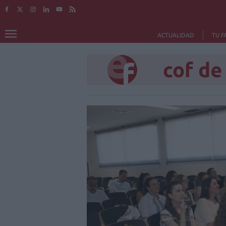
ACTUALIDAD
TU F
cof de