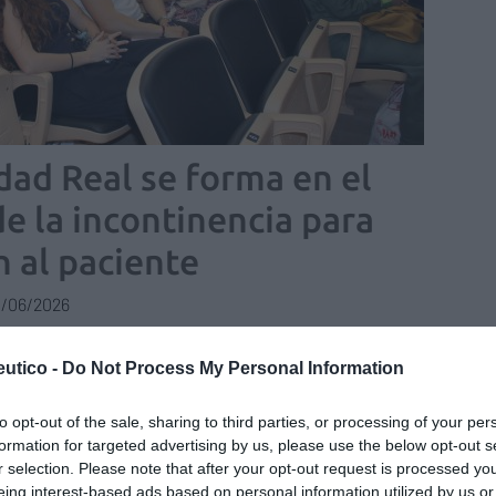
dad Real se forma en el
de la incontinencia para
n al paciente
/06/2026
un taller del Colegio de Farmacéuticos, en colaboración
r criterios de recomendación de absorbentes
utico -
Do Not Process My Personal Information
Jornadas de Obesidad ‘Revolución
to opt-out of the sale, sharing to third parties, or processing of your per
dable’ abordan las últimas
formation for targeted advertising by us, please use the below opt-out s
r selection. Please note that after your opt-out request is processed y
encias y estrategias desde la
eing interest-based ads based on personal information utilized by us or