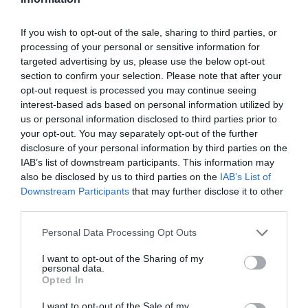
La Jornada «Un paciente, un
medicamento» apuesta por la
If you wish to opt-out of the sale, sharing to third parties, or
formulación para combatir los
processing of your personal or sensitive information for
desabastecimientos
targeted advertising by us, please use the below opt-out
section to confirm your selection. Please note that after your
Noticias y novedades
Redacción
20/04/2023
opt-out request is processed you may continue seeing
Organizada por el Colegio de Farmacéuticos
interest-based ads based on personal information utilized by
de Ciudad Real
us or personal information disclosed to third parties prior to
your opt-out. You may separately opt-out of the further
disclosure of your personal information by third parties on the
Los farmacéuticos de la provincia de
Ciudad Real se ponen al día en
IAB’s list of downstream participants. This information may
dermocosmética
also be disclosed by us to third parties on the
IAB’s List of
Downstream Participants
that may further disclose it to other
Noticias y novedades
Redacción
15/02/2023
third parties.
El curso se celebra de febrero a abril
Personal Data Processing Opt Outs
Los farmacéuticos de la provincia de
I want to opt-out of the Sharing of my
Ciudad Real se preparan para
personal data.
Opted In
implantar en más farmacias el
servicio de SPD
I want to opt-out of the Sale of my