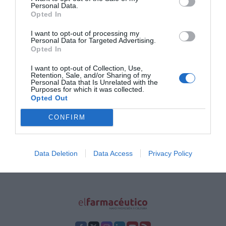
Noticias y novedades
Redacción
Personal Data.
31/01/2023
Opted In
I want to opt-out of processing my
Los farmacéuticos de la provincia de
Personal Data for Targeted Advertising.
Ciudad Real se ponen al día sobre el
Opted In
tratamiento del asma
I want to opt-out of Collection, Use,
Noticias y novedades
Redacción
Retention, Sale, and/or Sharing of my
23/01/2023
Personal Data that Is Unrelated with the
Purposes for which it was collected.
Opted Out
1
2
3
CONFIRM
Lo más leído
Data Deletion
Data Access
Privacy Policy
No se han encontrado artículos