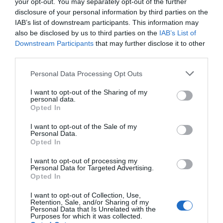
climaterio. Abordaje desde la
your opt-out. You may separately opt-out of the further
farmacia»
disclosure of your personal information by third parties on the
IAB’s list of downstream participants. This information may
Noticias y novedades
Redacción
28/10/2022
also be disclosed by us to third parties on the
IAB’s List of
Downstream Participants
that may further disclose it to other
third parties.
Asun Arias imparte un taller sobre el
abordaje desde la farmacia de la
Personal Data Processing Opt Outs
mujer en el climaterio
Noticias y novedades
Redacción
I want to opt-out of the Sharing of my
13/10/2022
personal data.
Opted In
La quinta edición de PLENUFAR se
I want to opt-out of the Sale of my
centra en la alimentación de las
Personal Data.
mujeres en edad climatérica
Opted In
Noticias y novedades
Redacción
I want to opt-out of processing my
01/10/2013
Personal Data for Targeted Advertising.
Desde hoy y hasta el 31 de diciembre 2.500
Opted In
farmacéuticos de toda España,
principalmente desde las farmacias,
I want to opt-out of Collection, Use,
formarán a mujeres en edad climatérica en el
Retention, Sale, and/or Sharing of my
marco de la quinta edición de la campaña
Personal Data that Is Unrelated with the
sanitaria Plan de Educación Nutricional por
Purposes for which it was collected.
el Farmacéutico (PLENUFAR). A lo largo de