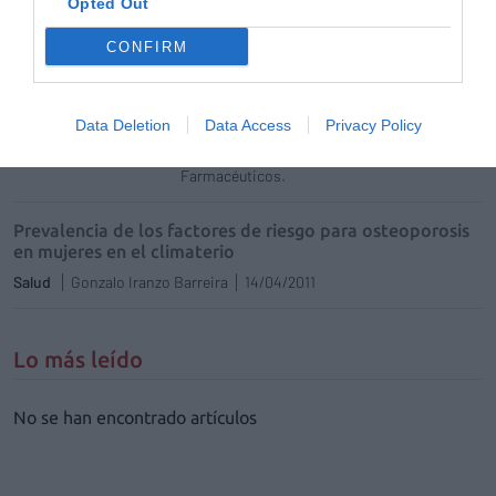
Opted Out
estos tres meses los farmacéuticos
participantes asesorarán a este grupo de
CONFIRM
población con el objetivo de «detectar las
principales deficiencias nutricionales y
orientar en los cambios de hábitos
alimentarios que pueden promover su salud
cardiovascular, osteoarticular y general»,
Data Deletion
Data Access
Privacy Policy
señala Ana Aliaga, secretaria general del
Consejo General de Colegios Oficiales de
Farmacéuticos.
Prevalencia de los factores de riesgo para osteoporosis
en mujeres en el climaterio
Salud
Gonzalo Iranzo Barreira
14/04/2011
Lo más leído
No se han encontrado artículos