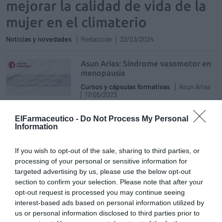
mejorar la calidad de vida de la
mujer en el climaterio
Noticias y novedades
Redacción
22/03/2024
Asun Arias: Síndrome vasomotor en
menopausia
Cursos y cápsulas formativas
Asun Arias
17/05/2023
ElFarmaceutico -
Do Not Process My Personal
«La mujer en el climaterio. Abordaje
Information
desde la farmacia», nuevo taller
impartido por Asun Arias en Madrid
If you wish to opt-out of the sale, sharing to third parties, or
Noticias y novedades
Redacción
processing of your personal or sensitive information for
13/01/2023
targeted advertising by us, please use the below opt-out
El taller, que será presencial, se impartirá el
19 de enero el espacio de coworking Loom
section to confirm your selection. Please note that after your
Salamanca (Madrid)
opt-out request is processed you may continue seeing
interest-based ads based on personal information utilized by
us or personal information disclosed to third parties prior to
Gran éxito del taller «La mujer en el