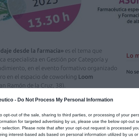
rdaje desde la farmacia»
es el tema que
Lo m
ca especialista en Gestión por Categoría y
ndimiento, en el evento formativo organizado
No se
ro en el espacio de coworking
Loom
an Ramón de la Cruz, 38).
a las 13:30 horas, Asun Arias tratará
utico -
Do Not Process My Personal Information
usia y hablará de sus principales
to opt-out of the sale, sharing to third parties, or processing of your per
a del estradiol y de los activos más
formation for targeted advertising by us, please use the below opt-out s
). El punto final del taller lo pondrá Asun
r selection. Please note that after your opt-out request is processed y
ocolo de recomendación.
eing interest-based ads based on personal information utilized by us or