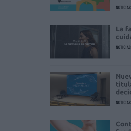
NOTICIA
La f
cuid
NOTICIA
Nuev
titu
deci
NOTICIA
Cont