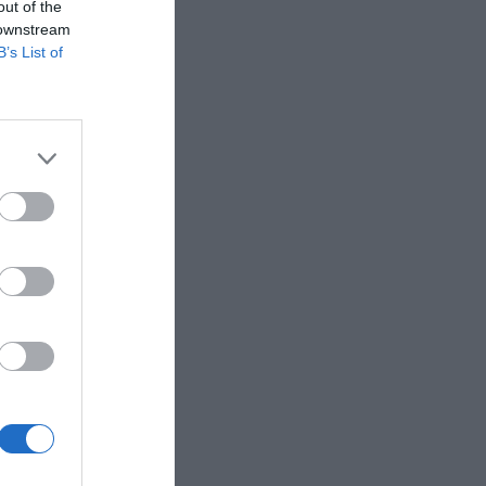
out of the
 downstream
B’s List of