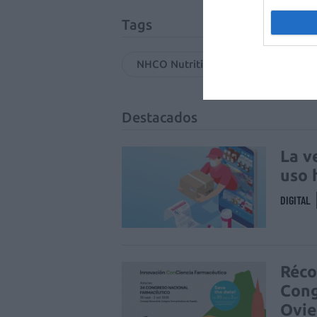
Tags
NHCO Nutrition®
salud muje
Destacados
La v
uso 
DIGITAL
Réco
Cong
Ovi