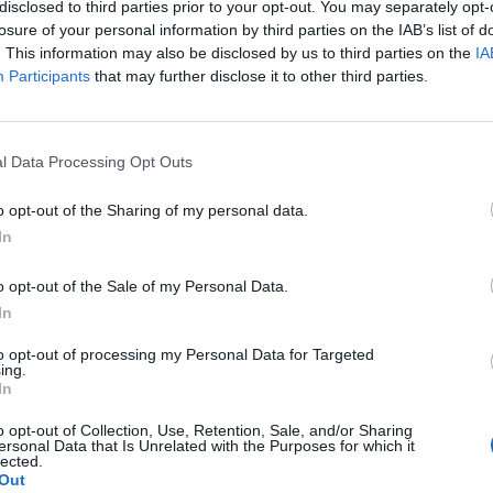
disclosed to third parties prior to your opt-out. You may separately opt-
losure of your personal information by third parties on the IAB’s list of
. This information may also be disclosed by us to third parties on the
IA
Participants
that may further disclose it to other third parties.
ra asistir es necesario inscribirse en el siguiente
lclimaterio.grupomayo.com/
l Data Processing Opt Outs
z se complete el aforo se abrirá una lista de
a.
o opt-out of the Sharing of my personal data.
In
o opt-out of the Sale of my Personal Data.
In
to opt-out of processing my Personal Data for Targeted
fuente preferida de Google
ing.
ACTIVAR AHORA
In
ticias de actualidad.
o opt-out of Collection, Use, Retention, Sale, and/or Sharing
ersonal Data that Is Unrelated with the Purposes for which it
lected.
Out