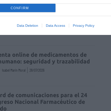
CONFIRM
r
climaterio
Data Deletion
Data Access
Privacy Policy
enta online de medicamentos de
humano: seguridad y trazabilidad
Isabel Marín Moral
28/07/2026
rd de comunicaciones para el 24
reso Nacional Farmacéutico de
edo