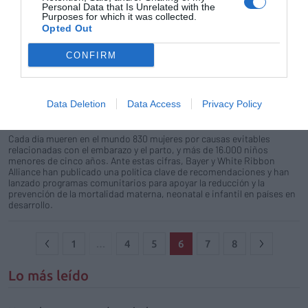
Personal Data that Is Unrelated with the
objetivo el desarrollo de acciones
Purposes for which it was collected.
encaminadas a potenciar la formación de los
Opted Out
profesionales médicos en el ámbito del
autocuidado de la salud.
CONFIRM
Bayer y White Ribbon Alliance lanzan un programa para
fomentar el autocuidado y apoyar la salud de madres,
recién nacidos y niños
Data Deletion
Data Access
Privacy Policy
Noticias y novedades
Redacción
30/07/2016
Cada día mueren en el mundo 830 mujeres por causas evitables
relacionadas con el embarazo y el parto, y más de 16.000 niños
menores de cinco años. Ante estas cifras, Bayer y White Ribbon
Alliance han publicado una política clave de recomendaciones y han
lanzado programas comunitarios para apoyar la reducción y la
prevención de la mortalidad materna, neonatal e infantil en países en
desarrollo.
1
…
4
5
6
7
8
Lo más leído