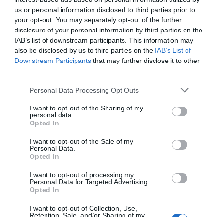
prescripción electrónica
us or personal information disclosed to third parties prior to
your opt-out. You may separately opt-out of the further
Noticias y novedades
Redacción
19/07/2018
disclosure of your personal information by third parties on the
IAB’s list of downstream participants. This information may
La Sociedad Española de Médicos Generales
y de Familia (SEMG) y la Asociación para el
also be disclosed by us to third parties on the
IAB’s List of
Autocuidado de la Salud (anefp) han
Downstream Participants
that may further disclose it to other
empezado a dar los primeros pasos en
third parties.
común tras la firma este año del convenio de
colaboración. La sede de la sociedad médica
ha acogido su primera reunión, en la que han
Personal Data Processing Opt Outs
participado el Dr. Antonio Fernandez-Pro,
presidente de la SEMG, y Jaume Pey, director
I want to opt-out of the Sharing of my
general de anefp, entre otros responsables
personal data.
de ambas instituciones.
Opted In
I want to opt-out of the Sale of my
SEMG y anefp promoverán la
Personal Data.
formación de médicos de familia en
Opted In
el ámbito del autocuidado
Noticias y novedades
Redacción
I want to opt-out of processing my
17/01/2018
Personal Data for Targeted Advertising.
Opted In
La Sociedad Española de Médicos Generales
y de Familia (SEMG) y la Asociación para el
I want to opt-out of Collection, Use,
Autocuidado de la Salud (anefp) han firmado
Retention, Sale, and/or Sharing of my
un acuerdo de colaboración, que tiene como