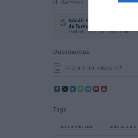
ciudadanos.
Añadir
El Farmacéutico
como 
de forma gratuita
Mantente informado con las últimas no
Documentos
EF519_CON_FIRMA.pdf
Tags
automedicación
autocuidado