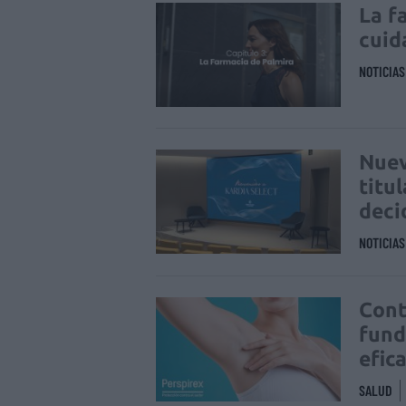
La f
cuid
NOTICIA
Nuev
titu
deci
NOTICIA
Cont
fund
efic
SALUD