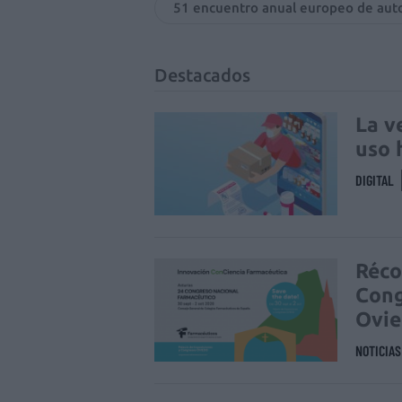
51 encuentro anual europeo de aut
Destacados
La v
uso 
DIGITAL
Réco
Cong
Ovi
NOTICIA