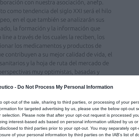
boración con nuestra asociación, anefp.
 como tendencia del siglo XXI será el hilo
eo, en el que también se analizarán sus
ado, la formación y la información que
ine a través de los cuales la reciben, los
cionar los medicamentos y productos de
contribuyen a su mejor calidad de vida, el
 sanitarios y la hoja de ruta del mercado de
erspectivas muy optimistas, basadas y
 este sector, de forma ininterrumpida desde
utico -
Do Not Process My Personal Information
 en los últimos meses en España.
n los que están situando a España en una
to opt-out of the sale, sharing to third parties, or processing of your per
emergente en este sector, con unos
formation for targeted advertising by us, please use the below opt-out s
tocuidado que superan el 30% del mercado
r selection. Please note that after your opt-out request is processed y
eing interest-based ads based on personal information utilized by us or
 de éxito como el proceso Sello anefp que pone
disclosed to third parties prior to your opt-out. You may separately opt-
ector que camina con seguridad y rigor por la
losure of your personal information by third parties on the IAB’s list of