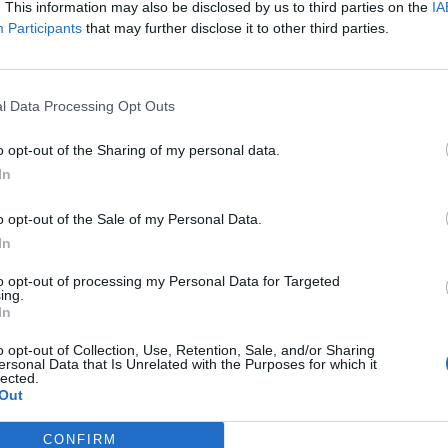
citaria.
. This information may also be disclosed by us to third parties on the
IA
Participants
that may further disclose it to other third parties.
ogo con las autoridades sanitarias y
mbito del autocuidado están haciendo posible
s que favorecen el desarrollo de este sector y
l Data Processing Opt Outs
 del congreso.
en Barcelona, de más de cuatrocientos
o opt-out of the Sharing of my personal data.
armacéuticas del sector del autocuidado de la
In
tro del 51 Encuentro Anual Europeo de la
o opt-out of the Sale of my Personal Data.
 manifiesto el interés que este sector, el de
In
autocuidado, despierta, no solo en la
to opt-out of processing my Personal Data for Targeted
bién en todos los stakeholders relacionados
ing.
taria, profesionales sanitarios y ciudadanos,
In
ro.
o opt-out of Collection, Use, Retention, Sale, and/or Sharing
ersonal Data that Is Unrelated with the Purposes for which it
irman el valor que todos ellos otorgan al
lected.
Out
alor de este sector y de lo que puede aportar
istemas sanitarios y a la calidad de vida de los
CONFIRM