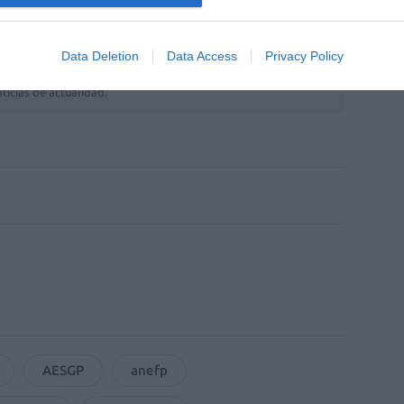
Data Deletion
Data Access
Privacy Policy
fuente preferida de Google
ACTIVAR AHORA
ticias de actualidad.
AESGP
anefp