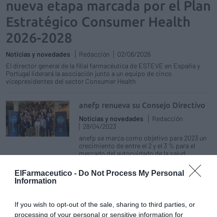
nueva etapa marcada por el Plan
Estratégico Consumer Health
2026-2028
Noticias y novedades
Redacción
02/06/2026
El director general de la filial farmacéutica de ESTEVE en España y
Portugal liderará la asociación junto a un equipo de cinco
vicepresidentes del sector Consumer Health
anefp renueva su Consejo Directivo
Noticias y novedades
Redacción
28/04/2023
anefp se marca como objetivo para 2023 un
crecimiento de entre el 2 y el 3 % para el
mercado del autocuidado de la salud
ElFarmaceutico -
Do Not Process My Personal
Instagram, la red social más
Information
utilizada por las compañías de
autocuidado en su comunicación
digital
If you wish to opt-out of the sale, sharing to third parties, or
processing of your personal or sensitive information for