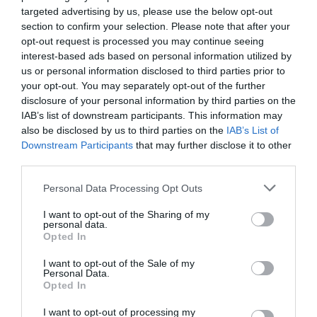
Noticias y novedades
Redacción
targeted advertising by us, please use the below opt-out
30/11/2022
section to confirm your selection. Please note that after your
opt-out request is processed you may continue seeing
El sector del autocuidado crecerá
interest-based ads based on personal information utilized by
en 2022 a doble dígito
us or personal information disclosed to third parties prior to
Noticias y novedades
Redacción
your opt-out. You may separately opt-out of the further
25/11/2022
disclosure of your personal information by third parties on the
IAB’s list of downstream participants. This information may
Más de la mitad de los
also be disclosed by us to third parties on the
IAB’s List of
consumidores de productos de
Downstream Participants
that may further disclose it to other
autocuidado ya compran en el canal
third parties.
online
Personal Data Processing Opt Outs
Noticias y novedades
Redacción
11/11/2022
I want to opt-out of the Sharing of my
La recomendación del farmacéutico sigue
personal data.
siendo un elemento diferenciador frente a
Opted In
otros sectores
I want to opt-out of the Sale of my
Personal Data.
El autocuidado, nexo entre
Opted In
ciudadanos y farmacéuticos
Noticias y novedades
I want to opt-out of processing my