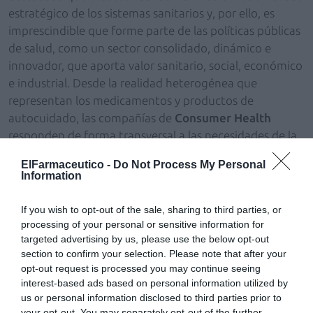
estratégico de los sistemas sanitarios y, por ello, es
imprescindible que forme parte de las políticas públicas
de salud, como un sector consolidado, dinámico e
innovador, que aporta valor sanitario, social, económico
e industrial. Desde la realidad heterogénea que
representan los medicamentos y productos de
autocuidado, las compañías de
Consumer Health
responden de forma transversal a las necesidades de la
ciudadanía y contribuyen a su calidad de vida,
ElFarmaceutico -
Do Not Process My Personal
promoviendo la prevención”.
Information
El nombramiento de
Rodrigo Bonilla
coincide con los
If you wish to opt-out of the sale, sharing to third parties, or
primeros pasos del
Plan Estratégico del sector
processing of your personal or sensitive information for
Consumer Health 2026-2028
, una hoja de ruta
targeted advertising by us, please use the below opt-out
articulada en torno a cuatro pilares: normativa,
section to confirm your selection. Please note that after your
opt-out request is processed you may continue seeing
digitalización, sostenibilidad medioambiental y
interest-based ads based on personal information utilized by
autorregulación, ámbitos desde los que
anefp
us or personal information disclosed to third parties prior to
continuará trabajando para favorecer el desarrollo de
your opt-out. You may separately opt-out of the further