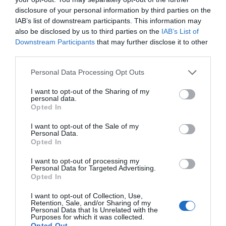
las compañías del sector de autocuidado y reforzar su
disclosure of your personal information by third parties on the
contribución a la sostenibilidad del sistema sanitario y a
IAB’s list of downstream participants. This information may
also be disclosed by us to third parties on the
IAB’s List of
la salud y calidad de vida de las personas.
Downstream Participants
that may further disclose it to other
third parties.
En este sentido, el nuevo presidente de anefp ha
reafirmado el
compromiso de la asociación con las
Personal Data Processing Opt Outs
administraciones públicas, los profesionales
I want to opt-out of the Sharing of my
sanitarios y el conjunto de agentes implicados en la
personal data.
salud
, con el objetivo de, desde la colaboración,
Opted In
continuar avanzando hacia un modelo sanitario cada
I want to opt-out of the Sale of my
vez más eficiente, sostenible y preventivo, adaptado a
Personal Data.
Opted In
las necesidades actuales de la sociedad.
I want to opt-out of processing my
Rodrigo Bonilla
es licenciado en Administración de
Personal Data for Targeted Advertising.
Opted In
Empresas por la
Universidad de Columbia
y MBA en
Finanzas de la
Lake Forest Graduate School of
I want to opt-out of Collection, Use,
Retention, Sale, and/or Sharing of my
Management
y cuenta con más de
28 años de
Personal Data that Is Unrelated with the
experiencia en cargos directivos en la industria
Purposes for which it was collected.
Opted Out