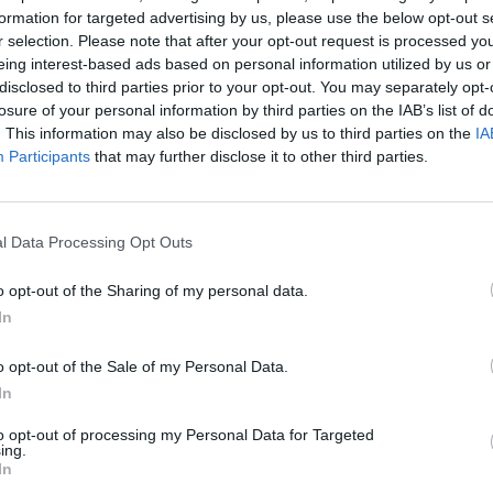
e y revisa todas las novedades y claves para la
formation for targeted advertising by us, please use the below opt-out s
ción de la Renta 2025 que afectan a tu farmacia gracias
r selection. Please note that after your opt-out request is processed y
guía elaborada por TaxFarma con la colaboración de
eing interest-based ads based on personal information utilized by us or
 Banca
disclosed to third parties prior to your opt-out. You may separately opt-
losure of your personal information by third parties on the IAB’s list of
. This information may also be disclosed by us to third parties on the
IA
ia Banca celebra cinco años en
Participants
that may further disclose it to other third parties.
rma, reafirmando su compromiso
 el banco de referencia para el
ctivo farmacéutico
l Data Processing Opt Outs
o Arquia
Redacción
27/03/2026
o opt-out of the Sharing of my personal data.
Banca refuerza su liderazgo en el sector farmacéutico
nco años de participación en Infarma
In
o opt-out of the Sale of my Personal Data.
ia Banca refuerza su liderazgo en
In
rma 2026 como banco de referencia
 farmacéuticos
to opt-out of processing my Personal Data for Targeted
ing.
In
o Arquia
Redacción
18/03/2026