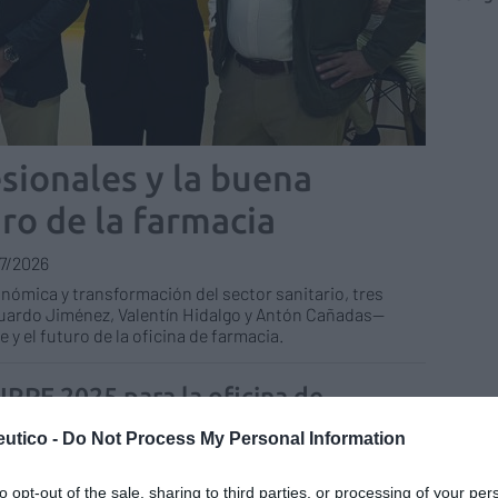
esionales y la buena
uro de la farmacia
7/2026
nómica y transformación del sector sanitario, tres
uardo Jiménez, Valentín Hidalgo y Antón Cañadas—
 y el futuro de la oficina de farmacia.
 IRPF 2025 para la oficina de
acia
utico -
Do Not Process My Personal Information
o Arquia
Juan Antonio Sánchez Dantas
/2026
to opt-out of the sale, sharing to third parties, or processing of your per