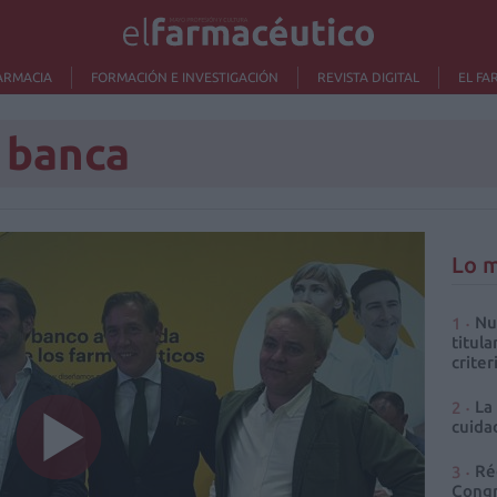
ARMACIA
FORMACIÓN E INVESTIGACIÓN
REVISTA DIGITAL
EL FA
 banca
Lo m
Nu
titula
criter
La
cuidad
Ré
Congr