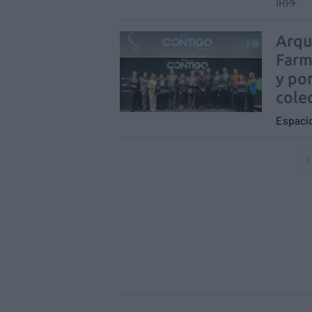
IRPF
Arqu
Farm
y po
cole
Espaci