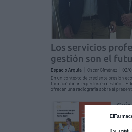
Los servicios prof
gestión son el fut
Espacio Arquia
Óscar Giménez
02/0
En un contexto de creciente presión eco
farmacéuticos expertos en gestión —Ed
ofrecen una radiografía sobre el presente
Guía
farm
ElFarmace
Espaci
02/06
If you wish 