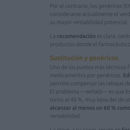
Por el contrario, los genéricos (
considerarse actualmente el ver
su mayor rentabilidad potencial.
La
recomendación
es clara: cent
productos donde el farmacéutico
Sustitución y genéricos
Uno de los puntos más técnicos fu
medicamentos por genéricos.
Ed
permite compensar las rebajas de
El problema —señaló— es que Esp
torno al 40 %, muy lejos del de o
alcanzar al menos un 60 % com
rentabilidad.
La clave, a su juicio, reside en
foc