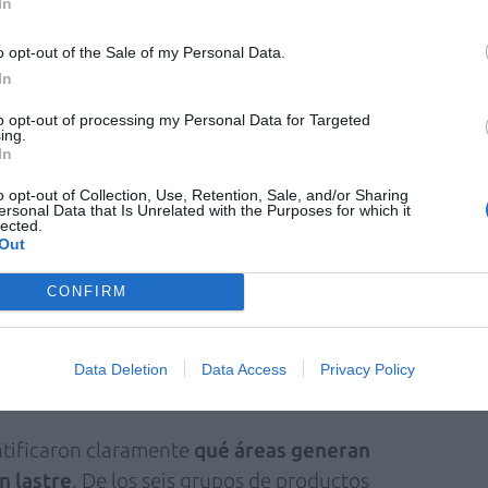
In
o opt-out of the Sale of my Personal Data.
In
to opt-out of processing my Personal Data for Targeted
ing.
In
o opt-out of Collection, Use, Retention, Sale, and/or Sharing
ersonal Data that Is Unrelated with the Purposes for which it
lected.
Out
CONFIRM
Data Deletion
Data Access
Privacy Policy
entificaron claramente
qué áreas generan
n lastre
. De los seis grupos de productos