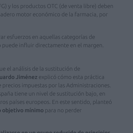
EFG) y los productos OTC (de venta libre) deben
dadero motor económico de la farmacia, por
rar esfuerzos en aquellas categorías de
 puede influir directamente en el margen.
e el análisis de la sustitución de
uardo Jiménez
explicó cómo esta práctica
 precios impuestas por las Administraciones.
aña tiene un nivel de sustitución bajo, en
tros países europeos. En este sentido, planteó
o objetivo mínimo
para no perder
alizarse en un grupo reducido de principios