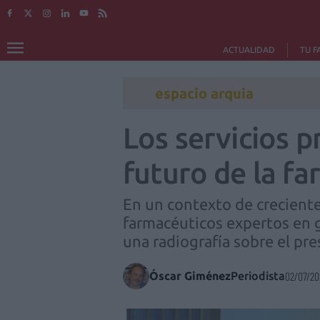
ACTUALIDAD
TU F
espacio arquia
Los servicios p
futuro de la fa
En un contexto de creciente
farmacéuticos expertos en
una radiografía sobre el pres
Óscar Giménez
Periodista
02/07/20