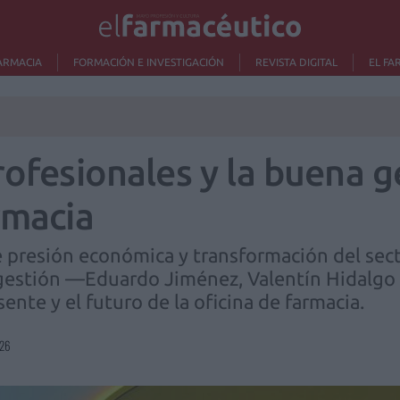
ARMACIA
FORMACIÓN E INVESTIGACIÓN
REVISTA DIGITAL
EL FA
rofesionales y la buena g
rmacia
 presión económica y transformación del secto
 gestión —Eduardo Jiménez, Valentín Hidalg
ente y el futuro de la oficina de farmacia.
26