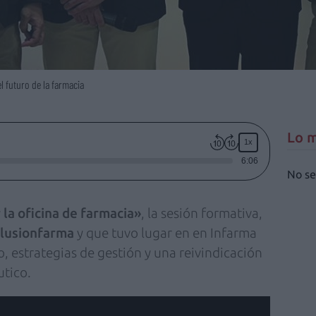
l futuro de la farmacia
Lo m
1x
6:06
No se
la oficina de farmacia»
, la sesión formativa,
Ilusionfarma
y que tuvo lugar en en Infarma
, estrategias de gestión y una reivindicación
utico.