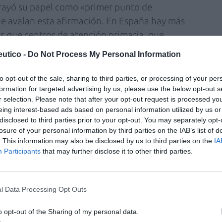
ayó su papel como «primer punto de
que avalan esta afirmación. En España hay más
s que centros de atención primaria, que
isitas diarias.
utico -
Do Not Process My Personal Information
al no siempre se traduce en rentabilidad. Los
to opt-out of the sale, sharing to third parties, or processing of your per
 farmacéutico debe aprender a «vender que es
formation for targeted advertising by us, please use the below opt-out s
n valor su conocimiento y su capacidad de
r selection. Please note that after your opt-out request is processed y
eing interest-based ads based on personal information utilized by us or
os casos no se convierte en ingresos.
disclosed to third parties prior to your opt-out. You may separately opt-
losure of your personal information by third parties on the IAB’s list of
dir y priorizar
. This information may also be disclosed by us to third parties on the
IA
Participants
that may further disclose it to other third parties.
los grandes ejes de la charla.
 idea clave: cualquier acción dentro de la
no da resultados, trabajamos en balde», vino a
l Data Processing Opt Outs
o opt-out of the Sharing of my personal data.