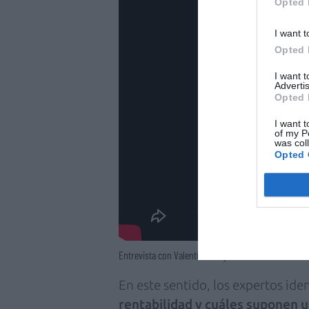
Opted 
I want t
Opted 
I want 
Advertis
Opted 
I want t
of my P
was col
Opted 
Entrevista con Valentín Hidago.
En este sentido, los expertos id
rentabilidad y cuáles suponen u