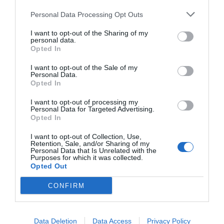
el papel de la farmacia en tratamientos para dejar de fumar, a través
Personal Data Processing Opt Outs
del programa Ezerre, diseñado específicamente para este estudio.
Así, donde se ha aplicado de manera activa el programa, el número de
personas que sigue sin fumar al cabo de un año es cuatro veces
I want to opt-out of the Sharing of my
mayor.
personal data.
Opted In
El 50% de los pacientes crónicos no
I want to opt-out of the Sale of my
sigue correctamente el tratamiento
Personal Data.
farmacoterapéutico prescrito
Opted In
Noticias y novedades
Redacción
I want to opt-out of processing my
23/11/2016
Personal Data for Targeted Advertising.
La mitad de los pacientes crónicos
Opted In
españoles no sigue correctamente el
tratamiento farmacoterapéutico prescrito.
I want to opt-out of Collection, Use,
Este dato, que se desprende de una
Retention, Sale, and/or Sharing of my
encuesta a 1.400 pacientes encargada por
Personal Data that Is Unrelated with the
Farmaindustria, refleja la dimensión real del
Purposes for which it was collected.
problema de la falta de adherencia a los
Opted Out
tratamientos, que tiene consecuencias
tanto para la salud del paciente como para la
CONFIRM
calidad y la sostenibilidad del sistema
sanitario.
Data Deletion
Data Access
Privacy Policy