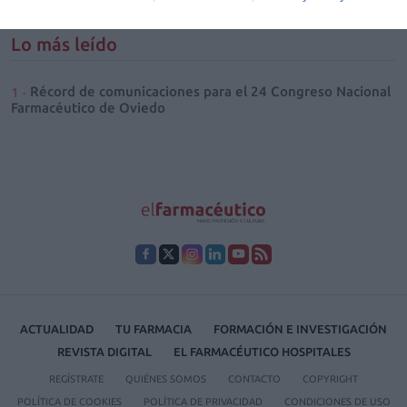
1
2
3
4
5
6
Lo más leído
Récord de comunicaciones para el 24 Congreso Nacional
Farmacéutico de Oviedo
ACTUALIDAD
TU FARMACIA
FORMACIÓN E INVESTIGACIÓN
REVISTA DIGITAL
EL FARMACÉUTICO HOSPITALES
REGÍSTRATE
QUIÉNES SOMOS
CONTACTO
COPYRIGHT
POLÍTICA DE COOKIES
POLÍTICA DE PRIVACIDAD
CONDICIONES DE USO