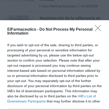
Paco Martínez Granados
04/05/2018
Maximización de la adherencia en
pacientes en tratamiento con
citostáticos orales
ElFarmaceutico -
Do Not Process My Personal
Information
Salud
Redacción
09/10/2017
If you wish to opt-out of the sale, sharing to third parties, or
Implantación de un nuevo servicio
processing of your personal or sensitive information for
en la farmacia comunitaria para
targeted advertising by us, please use the below opt-out
mejorar la adherencia en pacientes
crónicos, mediante una aplicación
section to confirm your selection. Please note that after your
móvil
opt-out request is processed you may continue seeing
interest-based ads based on personal information utilized by
Salud
Redacción
14/06/2017
us or personal information disclosed to third parties prior to
your opt-out. You may separately opt-out of the further
El programa Ezerre cuadriplica la efectividad de los
disclosure of your personal information by third parties on the
tratamientos para dejar de fumar
IAB’s list of downstream participants. This information may
Noticias y novedades
Redacción
29/05/2017
also be disclosed by us to third parties on the
IAB’s List of
Juan Uriarte García-Borreguero, doctor de la UPV/EHU, ha analizado la
Downstream Participants
that may further disclose it to other
influencia de la farmacia en el éxito y en la adherencia a programas
third parties.
destinados a tratar trastornos crónicos. En concreto, ha investigado