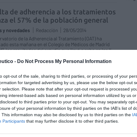
alta de adherencia a los tratamientos
nza el 57% de la población general
as y novedades
Redacción
28/05/2014
rvatorio de la Adherencia al Tratamiento (OAT) ha
ado esta mañana en el Colegio de Médicos de Madrid
), los resultados del estudio que llevó a cabo en las II
s sobre Adherencia, para conocer la situación en torno
utico -
Do Not Process My Personal Information
limiento de las pautas prescritas a los pacientes.
to opt-out of the sale, sharing to third parties, or processing of your per
dherencia al tratamiento, tema
formation for targeted advertising by us, please use the below opt-out s
ral del Simpodáder 2014
r selection. Please note that after your opt-out request is processed y
eing interest-based ads based on personal information utilized by us or
as y novedades
Redacción
31/03/2014
disclosed to third parties prior to your opt-out. You may separately opt-
na pasada, entre el 20 y el 22 de marzo, tuvo lugar la
losure of your personal information by third parties on the IAB’s list of
ercera edición del Simpodáder, celebrada en el Parador
. This information may also be disclosed by us to third parties on the
IA
l de Mojácar (Almería), donde alrededor de 70 personas
Participants
that may further disclose it to other third parties.
on cita para tratar el tema de la adherencia al
ento y la detección de problemas de salud en la oficina
acia.