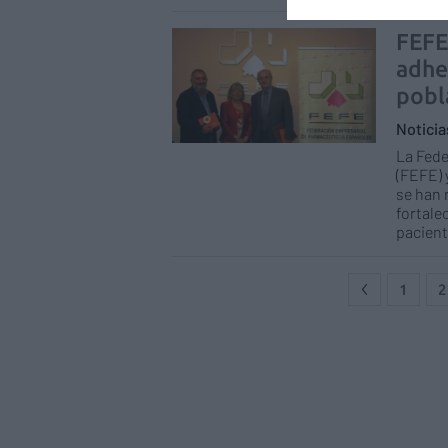
FEFE
adhe
pobl
Notici
La Fed
(FEFE) 
se han 
fortale
pacient
1
2