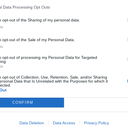
l Data Processing Opt Outs
cción de problemas de salud y
rencia al tratamiento, temas de
o opt-out of the Sharing of my personal data.
In
odáder 2014
as y novedades
Redacción
04/12/2013
o opt-out of the Sale of my Personal Data.
al 22 de marzo de 2014, la ciudad de Mojácar (Almería)
In
 centro de atención de los farmacéuticos españoles
 a la celebración de la decimotercera edición del
to opt-out of processing my Personal Data for Targeted
ing.
tro Simpodáder.
In
éutico, fundamental en la adherencia
o opt-out of Collection, Use, Retention, Sale, and/or Sharing
ersonal Data that Is Unrelated with the Purposes for which it
 el VIH/SIDA
lected.
Out
/11/2013
o por la OMS, el Día Mundial del Sida, fecha en la que
CONFIRM
fuerzos para generar una mayor conciencia de lo que
licado por el Registro Nacional de Sida, en 2011 se
asos de infección por VIH, lo que pone de manifiesto la
Data Deletion
Data Access
Privacy Policy
omo principal herramienta de control.