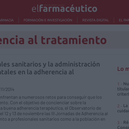
ARMACIA
FORMACIÓN E INVESTIGACIÓN
REVISTA DIGITAL
EL FA
ncia al tratamiento
les sanitarios y la administración
Lo m
tales en la adherencia al
Nu
/11/2014
titula
criter
e enfrentan a numerosos retos para conseguir que los
nto. Con el objetivo de concienciar sobre la
La
a buena adherencia terapéutica, el Observatorio de
cuidad
l 12 y 13 de noviembre las III Jornadas de Adherencia al
anto a profesionales sanitarios como a la población en
Ré
Congr