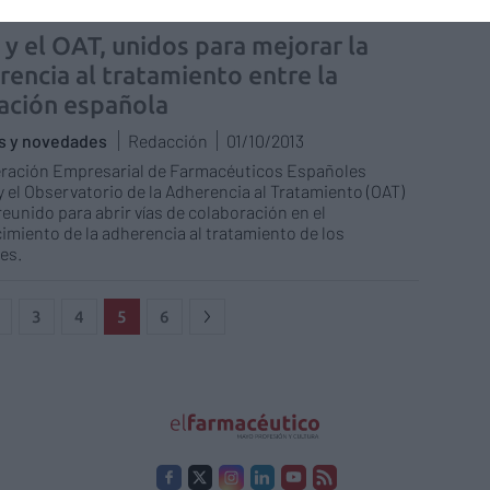
 y el OAT, unidos para mejorar la
rencia al tratamiento entre la
ación española
as y novedades
Redacción
01/10/2013
eración Empresarial de Farmacéuticos Españoles
y el Observatorio de la Adherencia al Tratamiento (OAT)
reunido para abrir vías de colaboración en el
cimiento de la adherencia al tratamiento de los
es.
3
4
5
6