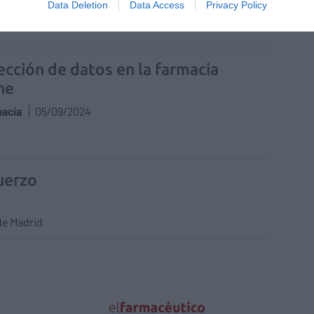
n 360
30/10/2024
Data Deletion
Data Access
Privacy Policy
ección de datos en la farmacia
ne
macia
05/09/2024
fuerzo
de Madrid