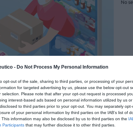
No se
utico -
Do Not Process My Personal Information
to opt-out of the sale, sharing to third parties, or processing of your per
formation for targeted advertising by us, please use the below opt-out s
e medicamentos de uso
r selection. Please note that after your opt-out request is processed y
eing interest-based ads based on personal information utilized by us or
 y trazabilidad
disclosed to third parties prior to your opt-out. You may separately opt-
losure of your personal information by third parties on the IAB’s list of
. This information may also be disclosed by us to third parties on the
IA
Participants
that may further disclose it to other third parties.
plica a la venta online de medicamentos: qué sí y qué no
ensación, trazabilidad, control farmacéutico y