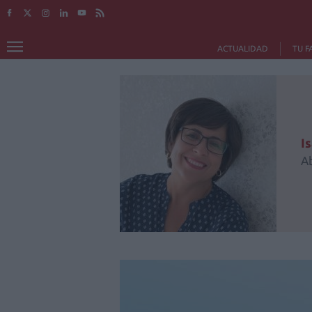
ACTUALIDAD
TU F
I
A