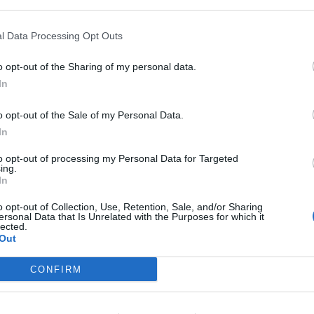
l Data Processing Opt Outs
os clave sobre la publicidad de
o opt-out of the Sharing of my personal data.
camentos en redes sociales
In
n 360
09/07/2025
o opt-out of the Sale of my Personal Data.
In
to opt-out of processing my Personal Data for Targeted
 aspectos legales debo tener en
ing.
ta para crear mi marca y registrarla?
In
n 360
13/03/2025
o opt-out of Collection, Use, Retention, Sale, and/or Sharing
ersonal Data that Is Unrelated with the Purposes for which it
lected.
Out
ección de datos en la farmacia
CONFIRM
ne