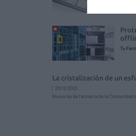
Gestió
Prot
offli
Tu Far
La cristalización de un es
23/12/2022
Nueva ley de farmacia de la Comunidad 