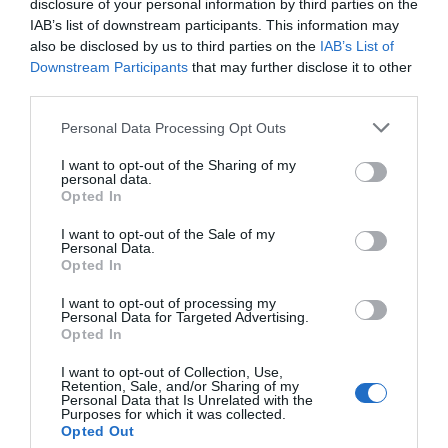
disclosure of your personal information by third parties on the
IAB’s list of downstream participants. This information may
La venta online de medicamentos
also be disclosed by us to third parties on the
IAB’s List of
de uso humano: seguridad y
Downstream Participants
that may further disclose it to other
trazabilidad
third parties.
DIGITAL
Isabel Marín Moral
28/07/2026
Personal Data Processing Opt Outs
I want to opt-out of the Sharing of my
personal data.
Récord de comunicaciones para el
Opted In
24 Congreso Nacional
Farmacéutico de Oviedo
I want to opt-out of the Sale of my
Personal Data.
NOTICIAS Y NOVEDADES
Redacción
31/07/2026
Opted In
I want to opt-out of processing my
La farmacia, un apoyo esencial en
Personal Data for Targeted Advertising.
Opted In
el cuidado infantil
NOTICIAS Y NOVEDADES
Redacción
30/07/2026
I want to opt-out of Collection, Use,
Retention, Sale, and/or Sharing of my
Personal Data that Is Unrelated with the
Purposes for which it was collected.
Opted Out
Nueva edición de Kardia Select