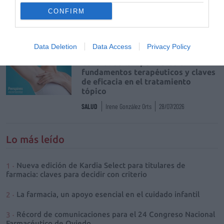
para titulares de farmacia: claves
CONFIRM
para decidir con criterio
NOTICIAS Y NOVEDADES
Redacción
30/07/2026
Data Deletion
Data Access
Privacy Policy
Control de la hiperhidrosis:
fundamentos terapéuticos y claves
de eficacia en el tratamiento
tópico
SALUD
Irene González Orts
28/07/2026
Lo más leído
Nueva edición de Kardia Select para titulares de
farmacia: claves para decidir con criterio
La farmacia, un apoyo esencial en el cuidado infantil
Récord de comunicaciones para el 24 Congreso Nacional
Farmacéutico de Oviedo