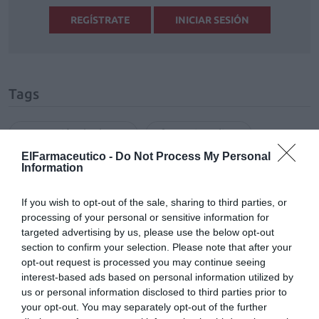
REGÍSTRATE
INICIAR SESIÓN
Tags
protección de datos
farmacia online
ElFarmaceutico -
Do Not Process My Personal
Information
Otras noticias destacadas
If you wish to opt-out of the sale, sharing to third parties, or
processing of your personal or sensitive information for
Protección de datos en la farmacia
targeted advertising by us, please use the below opt-out
offline
section to confirm your selection. Please note that after your
TU FARMACIA
Isabel Marín Moral
05/09/2024
opt-out request is processed you may continue seeing
interest-based ads based on personal information utilized by
us or personal information disclosed to third parties prior to
your opt-out. You may separately opt-out of the further
Destacados