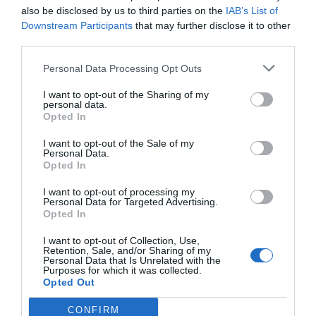
also be disclosed by us to third parties on the
IAB’s List of
farmacias.
Downstream Participants
that may further disclose it to other
third parties.
Una ocupa la esquina, justo delante de la puerta de la
estación. Pertenece a una cadena cuyo nombre
Personal Data Processing Opt Outs
recuerda a las compañías aseguradoras. Sin lugar a
I want to opt-out of the Sharing of my
dudas ocupa el mejor sitio de la zona. Es una farmacia
personal data.
con una clara vocación comercial, aunque navegando
Opted In
en su página web corporativa también ofrece distintos
I want to opt-out of the Sale of my
servicios sanitarios. Cincuenta metros más allá, en la
Personal Data.
Opted In
misma acera, se tropieza con otra farmacia, parece una
farmacia de las denominadas independientes, aunque
I want to opt-out of processing my
Personal Data for Targeted Advertising.
le cueste reconocerlo –Fernando no puede olvidar su
Opted In
origen mediterráneo–, transmite una cierta sensación
de decadencia.
I want to opt-out of Collection, Use,
Retention, Sale, and/or Sharing of my
Personal Data that Is Unrelated with the
La mesa del pub del hotel en la que Clara está
Purposes for which it was collected.
Opted Out
esperándole con una cerveza está cerca de la puerta.
Ella le ve en el mismo momento en el que Fernando la
CONFIRM