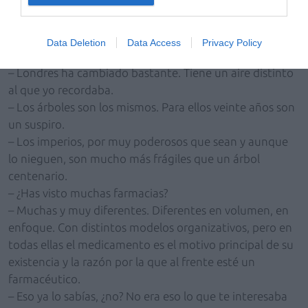
cruza. Su cara refleja tranquilidad y alegría. El paseo por
los senderos de los jardines de Kew le ha sentado bien.
Data Deletion
Data Access
Privacy Policy
– ¿Qué tal por el centro?
– Londres ha cambiado bastante. Tiene un aire distinto
al que yo recordaba.
– Los árboles son los mismos. Para ellos veinte años son
un suspiro.
– Los imperios, por muy poderosos que sean y aunque
lo nieguen, son mucho más frágiles que un árbol
centenario.
– ¿Has visto muchas farmacias?
– Muchas y muy diferentes. Diferentes en volumen, en
enfoque. Con distintos modelos organizativos, pero en
todas ellas el medicamento es el motivo principal de su
existencia y la razón por la que al frente esté un
farmacéutico.
– Eso ya lo sabías, ¿no? No era eso lo que te interesaba