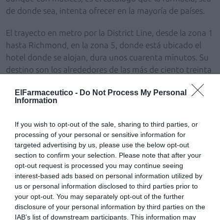
de donde sea, intenta ofrecer en la mayoría de países.
El trayecto en metro por la District Line, desde la zona 1
hasta Richmond, en la zona 5, donde está ubicado el
hotel donde se alojan, dura unos cuarenta minutos. Su
destino son los alrededores de las más de ciento treinta
hectáreas del jardín botánico de Kew. El tren a esa hora
ElFarmaceutico -
Do Not Process My Personal
no está repleto y es un buen lugar para reflexionar
Information
sobre lo que realmente quiere hacer con su farmacia en
Barcelona. Durante el trayecto, sus pensamientos viajan
If you wish to opt-out of the sale, sharing to third parties, or
alrededor de la idea de que el servicio y el negocio
processing of your personal or sensitive information for
farmacéutico están organizados de forma distinta en
targeted advertising by us, please use the below opt-out
ambas sociedades, pero cada vez se convence más de
section to confirm your selection. Please note that after your
opt-out request is processed you may continue seeing
que hay conceptos que son válidos para cualquier
interest-based ads based on personal information utilized by
modelo. La plazoleta en la que desemboca el pasaje al
us or personal information disclosed to third parties prior to
llegar a la estación de Kew Gardens tiene una forma
your opt-out. You may separately opt-out of the further
irregular. Está perfumada por el aroma de restaurantes
disclosure of your personal information by third parties on the
que abusan del curry y en ella también hay dos
IAB’s list of downstream participants. This information may