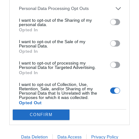
especificidad, intervalos de administración más
Personal Data Processing Opt Outs
1,2,5,6
prolongados y una menor dosis
.
I want to opt-out of the Sharing of my
personal data.
El tratamiento ha demostrado reducciones
Opted In
significativas y duraderas en las tasas de ataques de
I want to opt-out of the Sale of my
AEH
en ensayos clínicos. Los datos de los ensayos
Personal Data.
Opted In
clínicos fase 3
OASIS-HAE
y
OASISplus
(estudio de
extensión) mostraron una reducción media del 81% en
I want to opt-out of processing my
Personal Data for Targeted Advertising.
la tasa de ataques media mensual con la administración
Opted In
del fármaco cada cuatro semanas, y de un 55% con la
1-3
administración cada ocho semanas frente a placebo
.
I want to opt-out of Collection, Use,
Retention, Sale, and/or Sharing of my
Más de la mitad (53%) de los pacientes que recibieron la
Personal Data that Is Unrelated with the
Purposes for which it was collected.
administración cada cuatro semanas estuvieron libres
Opted Out
1,2
de ataques a los seis meses
. A largo plazo se observa
una reducción superior al 92% en la tasa de ataques
CONFIRM
media mensual en ambos grupos de tratamiento (cada
cuatro y cada ocho semanas). También se han
Data Deletion
Data Access
Privacy Policy
observado mejoras clínicamente significativas en las