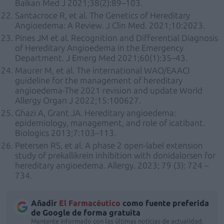
Balkan Med J 2021;38(2):89–103.
Santacroce R, et al. The Genetics of Hereditary
Angioedema: A Review. J Clin Med. 2021;10:2023.
Pines JM et al. Recognition and Differential Diagnosis
of Hereditary Angioedema in the Emergency
Department. J Emerg Med 2021;60(1):35–43.
Maurer M, et al. The international WAO/EAACI
guideline for the management of hereditary
angioedema-The 2021 revision and update World
Allergy Organ J 2022;15:100627.
Ghazi A, Grant JA. Hereditary angioedema:
epidemiology, management, and role of icatibant.
Biologics 2013;7:103–113.
Petersen RS, et al. A phase 2 open-label extension
study of prekallikrein inhibition with donidalorsen for
hereditary angioedema. Allergy. 2023; 79 (3): 724 –
734.
Añadir
El Farmacéutico
como fuente preferida
de Google de forma gratuita
Mantente informado con las últimas noticias de actualidad.