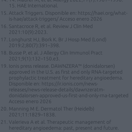
15. HAE International.
Attack Triggers. Disponible en: https://haei.org/what-
is-hae/attack-triggers/ Acceso enero 2026
Santacroce R, et al. Review J Clin Med
2021:10(9):2023.
Longhurst HJ, Bork K. Br J Hosp Med (Lond)
2019:2;80(7):391–398.
Busse P, et al. J Allergy Clin Immunol Pract
2021;9(1):132–150.e3.
Ionis press release. DAWNZERA™ (donidalorsen)
approved in the U.S. as first and only RNA-targeted
prophylactic treatment for hereditary angioedema.
Disponible en: https://ir.ionis.com/news-
releases/news-release-details/dawnzeratm-
donidalorsen-approved-us-first-and-only-rna-targeted
Acceso enero 2026
Manning M E. Dermatol Ther (Heidelb)
2021;11:1829–1838.
Valerieva A et al. Therapeutic management of
hereditary angioedema: past, present and future.