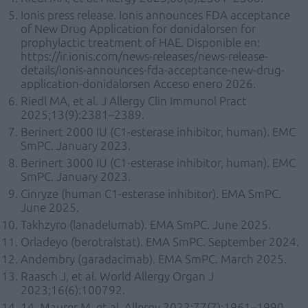
Ionis press release. Ionis announces FDA acceptance
of New Drug Application for donidalorsen for
prophylactic treatment of HAE. Disponible en:
https://ir.ionis.com/news-releases/news-release-
details/ionis-announces-fda-acceptance-new-drug-
application-donidalorsen Acceso enero 2026.
Riedl MA, et al. J Allergy Clin Immunol Pract
2025;13(9):2381–2389.
Berinert 2000 IU (C1-esterase inhibitor, human). EMC
SmPC. January 2023.
Berinert 3000 IU (C1-esterase inhibitor, human). EMC
SmPC. January 2023.
Cinryze (human C1-esterase inhibitor). EMA SmPC.
June 2025.
Takhzyro (lanadelumab). EMA SmPC. June 2025.
Orladeyo (berotralstat). EMA SmPC. September 2024.
Andembry (garadacimab). EMA SmPC. March 2025.
Raasch J, et al. World Allergy Organ J
2023;16(6):100792.
14. Maurer M, et al. Allergy 2022;77(7):1961–1990.