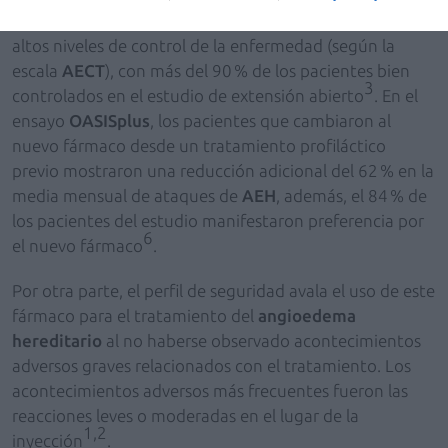
medidas de calidad de vida (según la escala
AE-QoL
) y
altos niveles de control de la enfermedad (según la
escala
AECT
), con más del 90 % de los pacientes bien
3
controlados en el estudio de extensión abierto
. En el
ensayo
OASISplus
, los pacientes que cambiaron al
nuevo fármaco desde un tratamiento profiláctico
previo mostraron una reducción adicional del 62 % en la
media mensual de ataques de
AEH
, además, el 84 % de
los pacientes del estudio manifestaron preferencia por
6
el nuevo fármaco
.
Por otra parte, el perfil de seguridad avala el uso de este
fármaco para el tratamiento del
angioedema
hereditario
al no haberse observado acontecimientos
adversos graves relacionados con el tratamiento. Los
acontecimientos adversos más frecuentes fueron las
reacciones leves o moderadas en el lugar de la
1,2
inyección
.