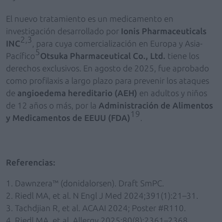
El nuevo tratamiento es un medicamento en
investigación desarrollado por
Ionis Pharmaceuticals
2,3
INC
, para cuya comercialización en Europa y Asia-
5
Pacífico
Otsuka Pharmaceutical Co., Ltd.
tiene los
derechos exclusivos. En agosto de 2025, fue aprobado
como profilaxis a largo plazo para prevenir los ataques
de
angioedema hereditario (AEH)
en adultos y niños
de 12 años o más, por la
Administración de Alimentos
19
y Medicamentos de EEUU (FDA)
.
Referencias:
Dawnzera™ (donidalorsen). Draft SmPC.
Riedl MA, et al. N Engl J Med 2024;391(1):21–31.
Tachdjian R, et al. ACAAI 2024; Poster #R110.
Riedl MA, et al. Allergy 2025;80(8):2361–2368.