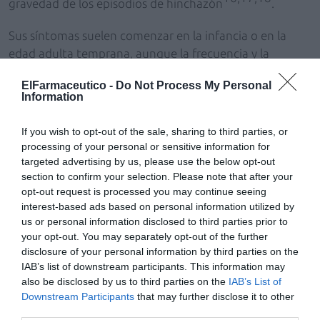
gravedad de los episodios de hinchazón
.
Sus síntomas suelen comenzar en la infancia o en la
edad adulta temprana, aunque la frecuencia y la
gravedad de los ataques de hinchazón pueden
14,17
ElFarmaceutico -
Do Not Process My Personal
aumentar durante la pubertad y la adolescencia
.
Information
Aunque la enfermedad puede manifestarse en ambos
sexos, algunos estudios sugieren que las mujeres
If you wish to opt-out of the sale, sharing to third parties, or
16,18
pueden experimentar síntomas más graves
.
processing of your personal or sensitive information for
targeted advertising by us, please use the below opt-out
Resultados, eficacia clínica y seguridad
section to confirm your selection. Please note that after your
opt-out request is processed you may continue seeing
El nuevo fármaco es un
oligonucleótico antisentido
interest-based ads based on personal information utilized by
conjugado con ligando (LICA, ligand-conjugated
us or personal information disclosed to third parties prior to
antisense medicine)
diseñado para dirigirse de forma
your opt-out. You may separately opt-out of the further
específica y reducir la producción de
precalicreína en el
disclosure of your personal information by third parties on the
hígado
, interrumpiendo la vía de señalización
IAB’s list of downstream participants. This information may
also be disclosed by us to third parties on the
IAB’s List of
involucrada en generar los ataques de
AEH
en adultos y
1,2,5,6
Downstream Participants
that may further disclose it to other
adolescentes a partir de 12 años
. La tecnología
third parties.
utilizada en el diseño del fármaco permite una mayor