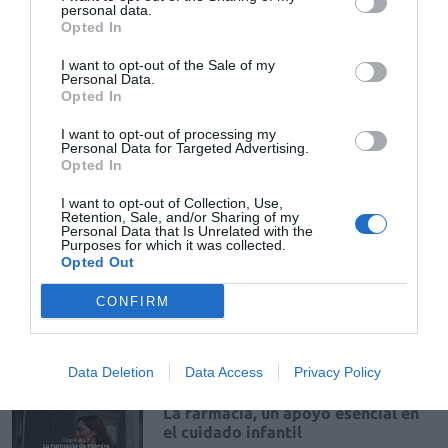
personal data.
Aboca
Sedivitax
sueño
Opted In
I want to opt-out of the Sale of my
Personal Data.
Destacados
Opted In
I want to opt-out of processing my
La venta online de medicamentos
Personal Data for Targeted Advertising.
de uso humano: seguridad y
Opted In
trazabilidad
I want to opt-out of Collection, Use,
DIGITAL
Isabel Marín Moral
28/07/2026
Retention, Sale, and/or Sharing of my
Personal Data that Is Unrelated with the
Purposes for which it was collected.
Opted Out
Récord de comunicaciones para el
24 Congreso Nacional
CONFIRM
Farmacéutico de Oviedo
NOTICIAS Y NOVEDADES
Redacción
31/07/2026
Data Deletion
Data Access
Privacy Policy
La farmacia, un apoyo esencial en
el cuidado infantil