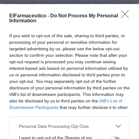
de flavonoides (Patente n.º 0787496), Sedivitax no sólo
favorece el sueño y mejora su calidad, también nos
ElFarmaceutico -
Do Not Process My Personal
prepara durante el día para que nuestro organismo
Information
alcance y mantenga el estado de tranquilidad óptimo
que facilite el sueño.
If you wish to opt-out of the sale, sharing to third parties, or
Sedivitax de Aboca se presenta en tisana, gotas y
processing of your personal or sensitive information for
targeted advertising by us, please use the below opt-out
jarabe, para adultos y para niños y puede encontrarse
section to confirm your selection. Please note that after your
en farmacias y parafarmacias a partir de 6,70 € PVP
opt-out request is processed you may continue seeing
recomendado.
interest-based ads based on personal information utilized by
us or personal information disclosed to third parties prior to
your opt-out. You may separately opt-out of the further
Añadir
El Farmacéutico
como fuente preferida
disclosure of your personal information by third parties on the
de Google de forma gratuita
IAB’s list of downstream participants. This information may
Mantente informado con las últimas noticias de actualidad.
also be disclosed by us to third parties on the
IAB’s List of
ACTIVAR AHORA
Downstream Participants
that may further disclose it to other
third parties.
Tags
Personal Data Processing Opt Outs
I want to opt-out of the Sharing of my