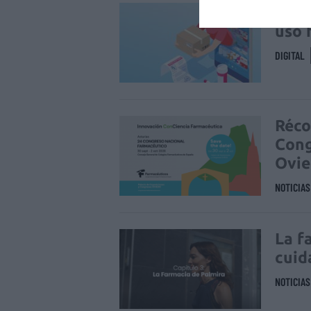
La v
uso 
DIGITAL
Réco
Cong
Ovi
NOTICIA
La f
cuid
NOTICIA