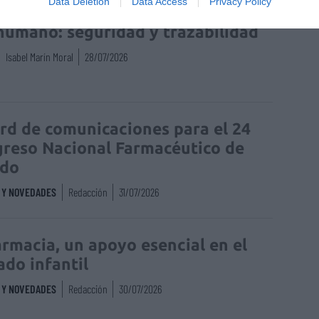
Data Deletion
Data Access
Privacy Policy
enta online de medicamentos de
humano: seguridad y trazabilidad
Isabel Marín Moral
28/07/2026
rd de comunicaciones para el 24
reso Nacional Farmacéutico de
edo
S Y NOVEDADES
Redacción
31/07/2026
armacia, un apoyo esencial en el
ado infantil
S Y NOVEDADES
Redacción
30/07/2026