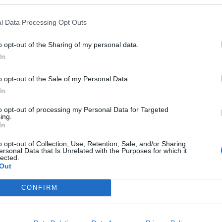
a los sistemas de defensa y reparación celular
go plazo. Textura de alta extensibilidad para
l Data Processing Opt Outs
omendado: 18,30 €)
o opt-out of the Sharing of my personal data.
In
fuente preferida de Google
ACTIVAR AHORA
o opt-out of the Sale of my Personal Data.
ticias de actualidad.
In
to opt-out of processing my Personal Data for Targeted
ing.
In
o opt-out of Collection, Use, Retention, Sale, and/or Sharing
ersonal Data that Is Unrelated with the Purposes for which it
lected.
Out
Ferrer
Protextrem
CONFIRM