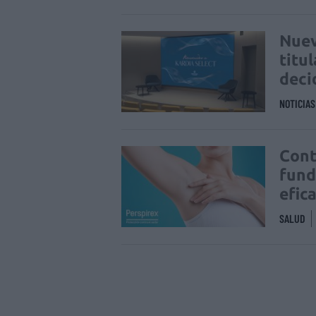
Nuev
titu
deci
NOTICIA
Cont
fund
efic
SALUD