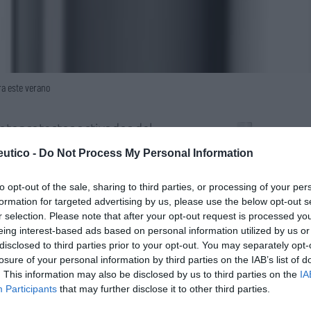
a este verano
fotoprotector activador del
Lo m
do más intenso gracias a su
utico -
Do Not Process My Personal Information
] que estimula la propia producción
No se
mo tiempo ofrece una protección
to opt-out of the sale, sharing to third parties, or processing of your per
formation for targeted advertising by us, please use the below opt-out s
evitar daños en la piel, con una
r selection. Please note that after your opt-out request is processed y
 que hidrata sin dejar sensación
eing interest-based ads based on personal information utilized by us or
disclosed to third parties prior to your opt-out. You may separately opt-
losure of your personal information by third parties on the IAB’s list of
. This information may also be disclosed by us to third parties on the
IA
toprotector en loción ideal para la
Participants
that may further disclose it to other third parties.
ión muy alta de amplio espectro y gracias al