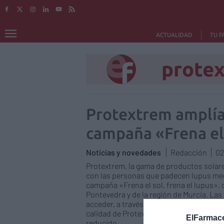
ACTUALIDAD
TU F
prote
Protextrem amplía
campaña «Frena el 
Noticias y novedades
Redacción
02
Protextrem, la gama de productos solar
con las personas que padecen lupus medi
campaña «Frena el sol, frena el lupus», 
Pontevedra y de la región de Murcia. L
acceder, a través de las farmacias adscri
calidad de Protextrem con un factor de p
ElFarmace
reducido.