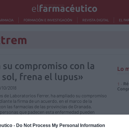
ARMACIA
FORMACIÓN E INVESTIGACIÓN
REVISTA DIGITAL
EL FA
xtrem
 su compromiso con la
Lo m
sol, frena el lupus»
Ré
/10/2018
Congr
es de Laboratorios Ferrer, ha ampliado su compromiso
ante la firma de un acuerdo, en el marco de la
con las farmacias de las provincias de Granada,
as personas que padecen esta enfermedad pueden
tas a este proyecto, a los fotoprotectores de alta
rotección solar (FPS) muy alto (+50), a un precio muy
utico -
Do Not Process My Personal Information