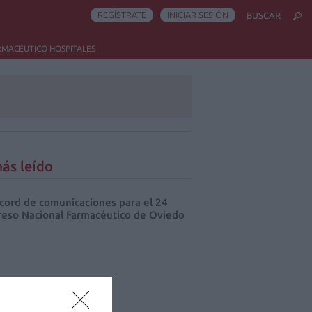
REGÍSTRATE
INICIAR SESIÓN
BUSCAR
RMACÉUTICO HOSPITALES
ás leído
cord de comunicaciones para el 24
eso Nacional Farmacéutico de Oviedo