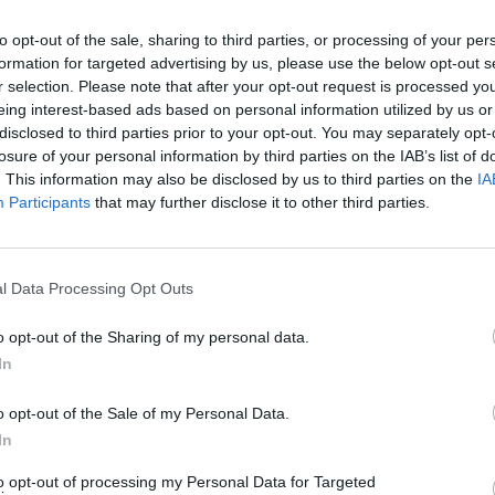
to opt-out of the sale, sharing to third parties, or processing of your per
extrem UNIFY100: innovación de
formation for targeted advertising by us, please use the below opt-out s
er en protección solar
r selection. Please note that after your opt-out request is processed y
eing interest-based ads based on personal information utilized by us or
as y novedades
Redacción
14/05/2018
disclosed to third parties prior to your opt-out. You may separately opt-
Consumer Health acaba de lanzar al mercado un nuevo
losure of your personal information by third parties on the IAB’s list of
o de protección solar, basado en el trabajo de I+D y en
. This information may also be disclosed by us to third parties on the
IA
riencia en el campo del autocuidado de la salud. Se trata
Participants
that may further disclose it to other third parties.
extrem UNIFY100, un fotoprotector de amplio espectro
viene y trata las manchas y que proporciona a la piel
tección activa antiedad.
l Data Processing Opt Outs
extrem incorpora a su gama dos
o opt-out of the Sharing of my personal data.
dades para este verano
In
as y novedades
Redacción
23/06/2017
o opt-out of the Sale of my Personal Data.
rem, la gama de productos solares de última generación
ratorios Ferrer y de venta exclusiva en farmacias, ha
In
 al mercado para este verano dos nuevas novedades
pletan su gama: un fotoprotector en aceite seco con
to opt-out of processing my Personal Data for Targeted