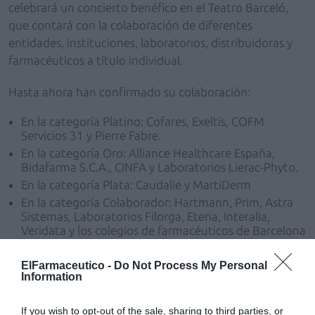
celebrará un concierto benéfico en el Teatro Barceló,
que contará con la colaboración de diferentes
entidades, instituciones, laboratorios, distribuidoras y
farmacéuticos a título individual.
Hasta ahora han confirmado su colaboración:
En la categoría Platino: Cofares, Exeltis, COFM
Servicios 31 y Pierre Fabre.
En la categoría Oro: Alliance Healthcare España,
Bidafarma S.C.A., CINFA y Laboratorios Lierac-Phyto.
En la categoría Plata: Caudalie y MartiDerm
En la categoría Colaborador: Hartmann, Prim, Astra
Sistemas, Laboratorios Filorga, Eteria, Interalia,
Veridata y los colegios de farmacéuticos de Barcelona
y Madrid.
ElFarmaceutico -
Do Not Process My Personal
La ONG Farmamundi dispondrá de un stand abierto en
Information
la feria donde se podrá recabar información sobre el
proyecto de ayuda humanitaria y contribuir a su
If you wish to opt-out of the sale, sharing to third parties, or