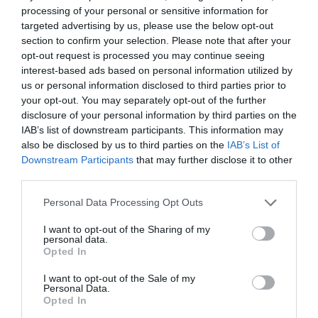
processing of your personal or sensitive information for
financiación. Asimismo, el programa científico de
targeted advertising by us, please use the below opt-out
Infarma incluye una conferencia de Farmacéuticos
section to confirm your selection. Please note that after your
Mundi, el día 15 de marzo, sobre «Respuesta eficaz ante
opt-out request is processed you may continue seeing
una emergencia. ¿Cuál es la clave del éxito?».
interest-based ads based on personal information utilized by
us or personal information disclosed to third parties prior to
Hace dos años
your opt-out. You may separately opt-out of the further
Hace dos años el colectivo farmacéutico demostró su
disclosure of your personal information by third parties on the
IAB’s list of downstream participants. This information may
compromiso y solidaridad con la recaudación de 27.000
also be disclosed by us to third parties on the
IAB’s List of
euros que se destinaron a la rehabilitación de la UCI
Downstream Participants
that may further disclose it to other
pediátrica del Hospital Niño Jesús. El reto de la presente
third parties.
edición es superar esta cifra y contar con la máxima
Personal Data Processing Opt Outs
participación solidaria de las empresas y profesionales
participantes en Infarma Madrid 2018.
I want to opt-out of the Sharing of my
personal data.
Opted In
Añadir
El Farmacéutico
como fuente preferida
de Google de forma gratuita
I want to opt-out of the Sale of my
Personal Data.
Mantente informado con las últimas noticias de actualidad.
Opted In
ACTIVAR AHORA