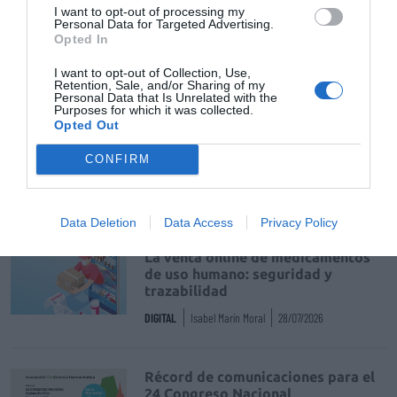
I want to opt-out of processing my
Personal Data for Targeted Advertising.
Opted In
Tags
I want to opt-out of Collection, Use,
Retention, Sale, and/or Sharing of my
Personal Data that Is Unrelated with the
Farmamundi
Infarma Solidario
Purposes for which it was collected.
Opted Out
Infarma Madrid 2018
CONFIRM
Destacados
Data Deletion
Data Access
Privacy Policy
La venta online de medicamentos
de uso humano: seguridad y
trazabilidad
DIGITAL
Isabel Marín Moral
28/07/2026
Récord de comunicaciones para el
24 Congreso Nacional