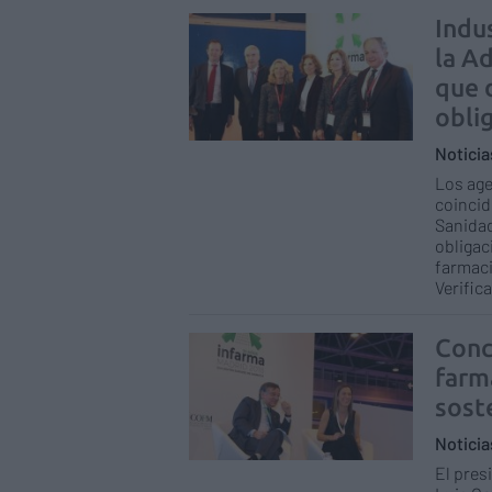
Indus
la A
que 
obli
Notici
Los age
coincid
Sanidad
obligac
farmaci
Verific
Conc
farma
sost
Notici
El pres