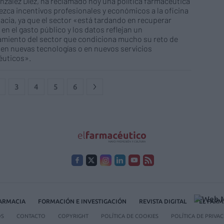
nzález Díez, ha reclamado hoy una política farmacéutica
ezca incentivos profesionales y económicos a la oficina
acia, ya que el sector «está tardando en recuperar
 en el gasto público y los datos reflejan un
miento del sector que condiciona mucho su reto de
r en nuevas tecnologías o en nuevos servicios
éuticos».
3
4
5
6
FARMACIA
FORMACIÓN E INVESTIGACIÓN
REVISTA DIGITAL
EL FARM
OS
CONTACTO
COPYRIGHT
POLÍTICA DE COOKIES
POLÍTICA DE PRIVA