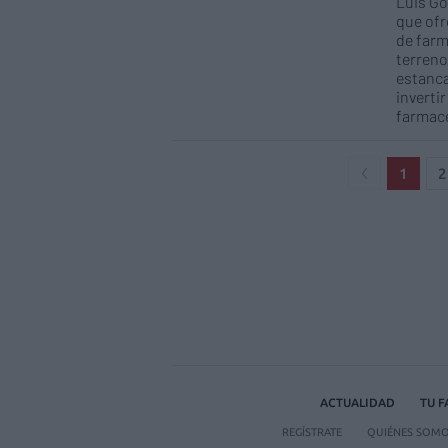
Luis Go
que ofr
de farm
terreno
estanca
inverti
farmac
1
2
ACTUALIDAD
TU 
REGÍSTRATE
QUIÉNES SOM