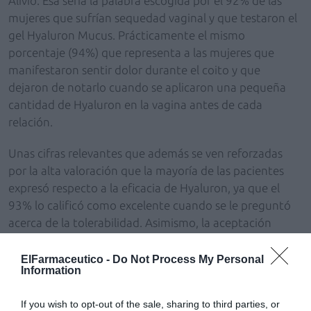
Alivio. Esa sería la palabra escogida por el 92% de las
mujeres que sufrían sequedad vaginal y que testaron el
gel Hyaluron Mucus. Prácticamente el mismo
porcentaje (94%) que representa a las mujeres que
manifestaron sentir dolor durante el coito y que
dejaron de notarlo cuando se aplicaron una pequeña
cantidad de Hyaluron en la vagina antes de cada
relación.
Unas cifras relevantes que además se ven reforzadas
por la alta valoración que la mayoría de las pacientes
expresó respecto a la eficacia de Hyaluron, ya que el
93% lo calificó como excelente cuando se le preguntó
acerca de la tolerabilidad. Asimismo, la aceptación
galénica alcanzó el 96%.
ElFarmaceutico -
Do Not Process My Personal
Information
La explicación de estos excelentes resultados reside en
su ingrediente principal, el ácido hialurónico y en sus
If you wish to opt-out of the sale, sharing to third parties, or
propiedades: regeneración, hidratación y lubricación. Y