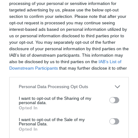
processing of your personal or sensitive information for
es que estas tres acciones son capaces de contrarrestar
targeted advertising by us, please use the below opt-out
la sintomatología de la atrofia, la sequedad vaginal y la
section to confirm your selection. Please note that after your
dispareunia.
opt-out request is processed you may continue seeing
interest-based ads based on personal information utilized by
Estos es así porque el ácido hialurónico sustituye la
us or personal information disclosed to third parties prior to
función fisiológica del moco cervical. De este modo, el
your opt-out. You may separately opt-out of the further
disclosure of your personal information by third parties on the
gel actúa desde tres frentes distintos. Por un lado,
IAB’s list of downstream participants. This information may
protege y regenera el epitelio vaginal de las
also be disclosed by us to third parties on the
IAB’s List of
microerosiones de la sequedad vaginal y la atrofia. En
Downstream Participants
that may further disclose it to other
segundo lugar, es un excelente hidratante fisiológico, ya
third parties.
que su extraordinaria capacidad de retener agua y su
Personal Data Processing Opt Outs
mucoadhesividad permiten un efecto hidratante
prolongado. Y por último, suaviza el rozamiento de las
I want to opt-out of the Sharing of my
personal data.
superficies que se deslizan entre ellas y alivia así la
Opted In
dispareunia.
I want to opt-out of the Sale of my
Personal Data.
Opted In
Añadir
El Farmacéutico
como fuente preferida
de Google de forma gratuita