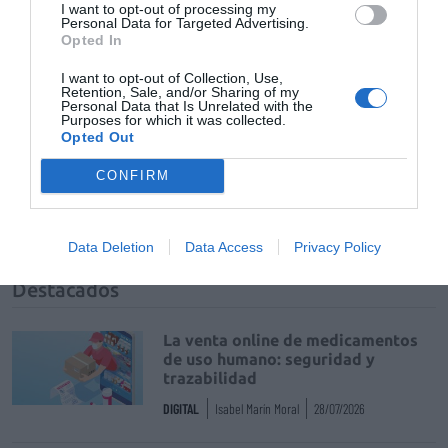
I want to opt-out of processing my
Mantente informado con las últimas noticias de actualidad.
Personal Data for Targeted Advertising.
ACTIVAR AHORA
Opted In
I want to opt-out of Collection, Use,
Retention, Sale, and/or Sharing of my
Personal Data that Is Unrelated with the
Tags
Purposes for which it was collected.
Opted Out
dispareunia
sequedad vaginal
CONFIRM
Laboratorios Viñas
Hyaluron mucus
Data Deletion
Data Access
Privacy Policy
Destacados
La venta online de medicamentos
de uso humano: seguridad y
trazabilidad
DIGITAL
Isabel Marín Moral
28/07/2026