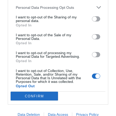
ansiedad
ansiolíticos
Personal Data Processing Opt Outs
I want to opt-out of the Sharing of my
personal data.
Destacados
Opted In
I want to opt-out of the Sale of my
La venta online de medicamentos
Personal Data.
de uso humano: seguridad y
Opted In
trazabilidad
I want to opt-out of processing my
DIGITAL
Isabel Marín Moral
28/07/2026
Personal Data for Targeted Advertising.
Opted In
I want to opt-out of Collection, Use,
Récord de comunicaciones para el
Retention, Sale, and/or Sharing of my
24 Congreso Nacional
Personal Data that Is Unrelated with the
Purposes for which it was collected.
Farmacéutico de Oviedo
Opted Out
NOTICIAS Y NOVEDADES
Redacción
31/07/2026
CONFIRM
La farmacia, un apoyo esencial en
el cuidado infantil
Data Deletion
Data Access
Privacy Policy