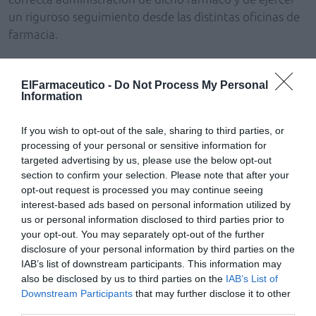
un riguroso seguimiento desde las distintas oficinas de
farmacia.
El objetivo de este ciclo es la actualización de los
farmacéuticos en las diversas patologías neurológicas
ElFarmaceutico -
Do Not Process My Personal
Information
de mayor consulta e incidencia en la oficina de
farmacia.
If you wish to opt-out of the sale, sharing to third parties, or
processing of your personal or sensitive information for
Añadir
El Farmacéutico
como fuente preferida
targeted advertising by us, please use the below opt-out
de Google de forma gratuita
section to confirm your selection. Please note that after your
Mantente informado con las últimas noticias de actualidad.
opt-out request is processed you may continue seeing
ACTIVAR AHORA
interest-based ads based on personal information utilized by
us or personal information disclosed to third parties prior to
your opt-out. You may separately opt-out of the further
disclosure of your personal information by third parties on the
Tags
IAB’s list of downstream participants. This information may
also be disclosed by us to third parties on the
IAB’s List of
Downstream Participants
that may further disclose it to other
Colegio Oficial de Farmacéuticos de Córdoba
third parties.