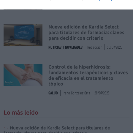
NOTICIAS Y NOVEDADES
Redacción
30/07/2026
Nueva edición de Kardia Select
para titulares de farmacia: claves
para decidir con criterio
NOTICIAS Y NOVEDADES
Redacción
30/07/2026
Control de la hiperhidrosis:
fundamentos terapéuticos y claves
de eficacia en el tratamiento
tópico
SALUD
Irene González Orts
28/07/2026
Lo más leído
Nueva edición de Kardia Select para titulares de