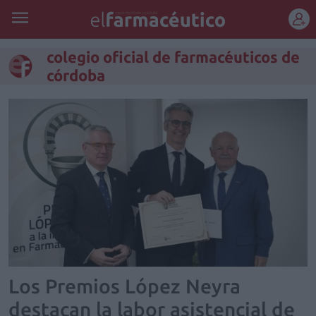
REGÍSTRATE
colegio oficial de farmacéuticos de
córdoba
Los Premios López Neyra
destacan la labor asistencial de