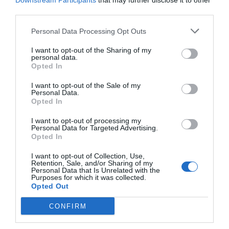
Downstream Participants
that may further disclose it to other
Noticias y novedades
Redacción
third parties.
30/04/2019
Los miembros de la nueva Junta de
Personal Data Processing Opt Outs
Gobierno han tomado ya posesión de sus
cargos, con Rafael Casaño de Cuevas como
nuevo presidente de la institución
I want to opt-out of the Sharing of my
farmacéutica tras relevar en el cargo a
personal data.
Práxedes Cruz Padilla.
Opted In
I want to opt-out of the Sale of my
La candidatura liderada por Rafael
Personal Data.
Casaño, proclamada electa en las
Opted In
elecciones al COF de Córdoba
I want to opt-out of processing my
Noticias y novedades
Redacción
Personal Data for Targeted Advertising.
27/03/2019
Opted In
El pasado viernes 22 de marzo se procedió a
la apertura y cierre de la mesa electoral para
I want to opt-out of Collection, Use,
la elección de la nueva Junta de Gobierno del
Retention, Sale, and/or Sharing of my
Colegio Oficial de Farmacéuticos de
Personal Data that Is Unrelated with the
Córdoba. En esta ocasión, la candidatura
Purposes for which it was collected.
liderada por Rafael Casaño de Cuevas ha
Opted Out
sido proclamada electa al no concurrir
ninguna otra a las elecciones.
CONFIRM
Los farmacéuticos cordobeses