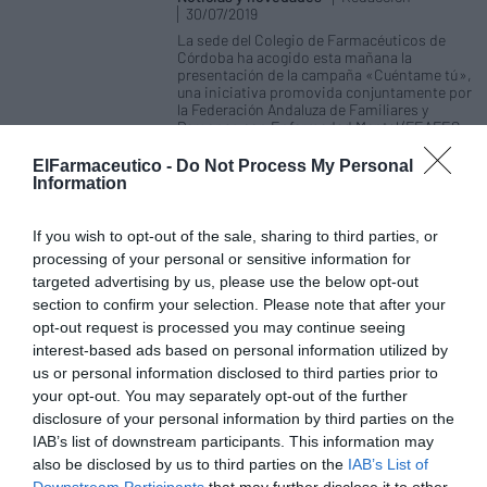
30/07/2019
La sede del Colegio de Farmacéuticos de
Córdoba ha acogido esta mañana la
presentación de la campaña «Cuéntame tú»,
una iniciativa promovida conjuntamente por
la Federación Andaluza de Familiares y
Personas con Enfermedad Mental (FEAFES
ANDALUCÍA SALUD MENTAL), el Consejo
Andaluz de Colegios Oficiales de
ElFarmaceutico -
Do Not Process My Personal
Farmacéuticos (CACOF), la Asociación
Information
Andaluza de Profesionales de Salud Mental, la
Consejería de Salud, la distribuidora
farmacéutica Bidafarma, y con la
If you wish to opt-out of the sale, sharing to third parties, or
colaboración de Otsuka Lundbeck, que
processing of your personal or sensitive information for
busca sensibilizar y derribar los mitos y
targeted advertising by us, please use the below opt-out
prejuicios que existen en torno a los
problemas de salud mental que aún hoy
section to confirm your selection. Please note that after your
siguen siendo un tabú para gran parte de la
opt-out request is processed you may continue seeing
sociedad, y aunar esfuerzos para obtener
interest-based ads based on personal information utilized by
una atención más cercana y personal al
colectivo de salud mental de Andalucía.
us or personal information disclosed to third parties prior to
your opt-out. You may separately opt-out of the further
disclosure of your personal information by third parties on the
Los miembros de la nueva Junta de
IAB’s list of downstream participants. This information may
Gobierno del COF de Córdoba
toman posesión de sus cargos
also be disclosed by us to third parties on the
IAB’s List of