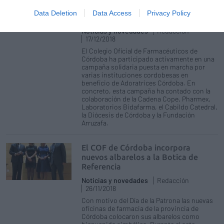
donan más de 3.500 pañales a la
Data Deletion
Data Access
Privacy Policy
Comunidad de Adoratrices Córdoba
Noticias y novedades
Redacción
17/12/2018
El Colegio Oficial de Farmacéuticos de
Córdoba ha participado activamente en una
campaña solidaria puesta en marcha por
varias instituciones cordobesas en
beneficio de Adoratrices Córdoba. En
concreto, esta campaña ha contado con la
colaboración de la Cadena Cope, Pharmex,
Laboratorios Bidafarma, el Cabildo Catedral,
la Diócesis de Córdoba y la Fundación
Arruzafa.
El COF de Córdoba incorpora
nuevos albarelos a la Botica de
Referencia
Noticias y novedades
Redacción
26/11/2018
Con motivo del Día de la Patrona las nuevas
oficinas de farmacia de la provincia de
Córdoba colocaron sus albarelos como