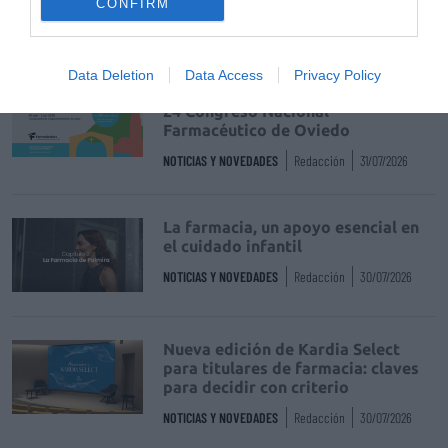
CONFIRM
DIGITAL
Isabel Marín Moral
28/07/2026
Data Deletion
Data Access
Privacy Policy
Récord de comunicaciones para el
24 Congreso Nacional
Farmacéutico de Oviedo
NOTICIAS Y NOVEDADES
Redacción
31/07/2026
La farmacia, un apoyo esencial en
el cuidado infantil
NOTICIAS Y NOVEDADES
Redacción
30/07/2026
Nueva edición de Kardia Select
para titulares de farmacia: claves
para decidir con criterio
NOTICIAS Y NOVEDADES
Redacción
30/07/2026