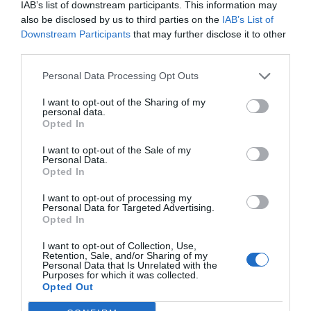
IAB’s list of downstream participants. This information may
de Google de forma gratuita
also be disclosed by us to third parties on the
IAB’s List of
Mantente informado con las últimas noticias de actualidad.
ACTIVAR AHORA
Downstream Participants
that may further disclose it to other
third parties.
Personal Data Processing Opt Outs
Tags
I want to opt-out of the Sharing of my
personal data.
Opted In
Cema de Día POND'S Natural Beauty Hidratación
I want to opt-out of the Sale of my
Personal Data.
extracto de té verde
Opted In
Hidratación y prevención primeras arrugas
I want to opt-out of processing my
Personal Data for Targeted Advertising.
Opted In
Destacados
I want to opt-out of Collection, Use,
Retention, Sale, and/or Sharing of my
Personal Data that Is Unrelated with the
Purposes for which it was collected.
La venta online de medicamentos
Opted Out
de uso humano: seguridad y
trazabilidad