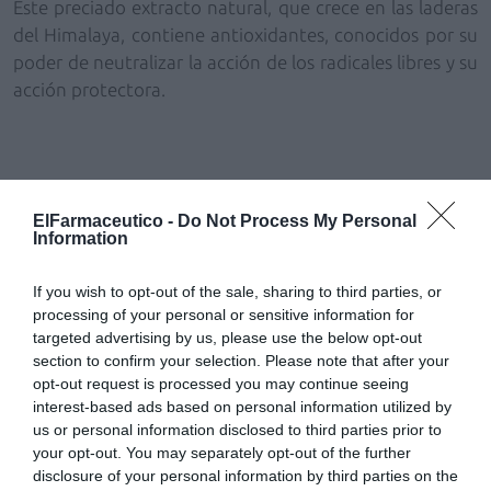
Este preciado extracto natural, que crece en las laderas
del Himalaya, contiene antioxidantes, conocidos por su
poder de neutralizar la acción
de los radicales libres y su
acción protectora.
Modo de uso:
Aplicar cada día sobre el rostro y cuello
limpios. Evitar el contacto directo con los ojos.
ElFarmaceutico -
Do Not Process My Personal
Information
Indicada para todo tipo de pieles, especialmente para
Hidratación + Prevención de las primeras arrugas.
If you wish to opt-out of the sale, sharing to third parties, or
processing of your personal or sensitive information for
targeted advertising by us, please use the below opt-out
La gama Natural Beauty cuenta, además, con Crema de
section to confirm your selection. Please note that after your
Noche Nutrición y Recuperación.
opt-out request is processed you may continue seeing
interest-based ads based on personal information utilized by
P.V.P. recomendado:
7, 15 €.
us or personal information disclosed to third parties prior to
your opt-out. You may separately opt-out of the further
disclosure of your personal information by third parties on the
Añadir
El Farmacéutico
como fuente preferida