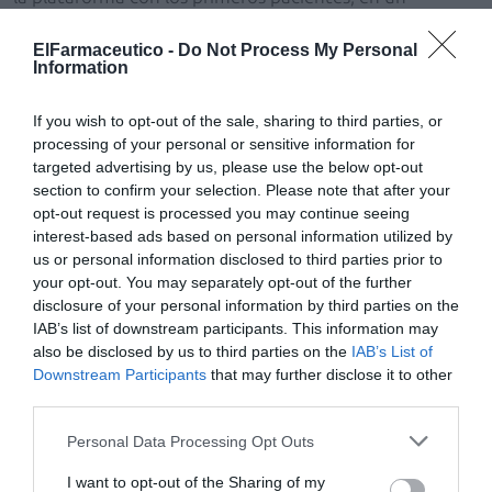
principio con aquellos que tienen poca medicación. Lo
ElFarmaceutico -
Do Not Process My Personal
cierto es que arrancar es difícil, porque lleva tiempo y
Information
hay que explicar bien el procedimiento al usuario, pero
al final resulta de gran utilidad para poder ayudarle a
If you wish to opt-out of the sale, sharing to third parties, or
que sus fármacos sean efectivos y al control de su
processing of your personal or sensitive information for
enfermedad».
targeted advertising by us, please use the below opt-out
section to confirm your selection. Please note that after your
La farmacéutica
Sara Moure Prado
explica que utilizan
opt-out request is processed you may continue seeing
interest-based ads based on personal information utilized by
NodoFarma Asistencial para comprobar interacciones
us or personal information disclosed to third parties prior to
en la medicación «y contraindicaciones con
your opt-out. You may separately opt-out of the further
enfermedades que el paciente refiere que tiene, y que
disclosure of your personal information by third parties on the
comprobamos en el sistema de receta electrónica a
IAB’s list of downstream participants. This information may
través de la hoja de medicación». Considera que lo ideal
also be disclosed by us to third parties on the
IAB’s List of
sería «poder llegar hasta el médico, que estuviera
Downstream Participants
that may further disclose it to other
third parties.
integrado en receta electrónica. Además, la posibilidad
de que se puedan registrar todos los tratamientos, con
Personal Data Processing Opt Outs
receta publica, privada, automedicación o de venta
I want to opt-out of the Sharing of my
libre, que toma el usuario es una gran ventaja y nos