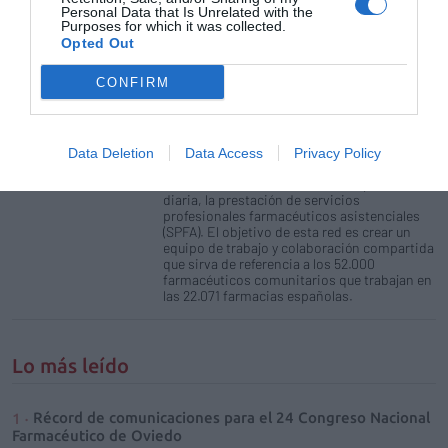
facilitadora para la prestación de
Personal Data that Is Unrelated with the
servicios en las farmacias
Purposes for which it was collected.
Opted Out
Noticias y novedades
Redacción
20/06/2019
CONFIRM
Hoy se ha celebrado la I Jornada Red FoCo,
organizada por el Consejo General de
Colegios Farmacéuticos. Dicha red está
constituida por formadores de los colegios
de farmacéuticos que trabajan como
Data Deletion
Data Access
Privacy Policy
motivadores para que los farmacéuticos
comunitarios introduzcan, en su práctica
diaria, la prestación de servicios
profesionales farmacéuticos asistenciales
(SPFA). El objetivo de esta red es crear un
equipo de trabajo y colaboración compartida
que sirva de referencia a los 52.000
farmacéuticos comunitarios que trabajan en
las 22.071 farmacias españolas.
Lo más leído
Récord de comunicaciones para el 24 Congreso Nacional
Farmacéutico de Oviedo