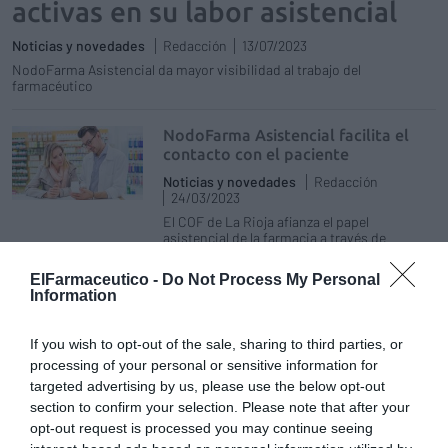
activas en su labor asistencial
Noticias y novedades
Redacción
13/07/2023
NodoFarma Asistencial da mayor visibilidad al trabajo del
farmacéutico
NodoFarma Asistencial facilita el
contacto con el paciente
Noticias y novedades
Redacción
24/03/2023
El COF de La Rioja afianza el papel
asistencial de la farmacia a través de
numerosos proyectos
ElFarmaceutico -
Do Not Process My Personal
Information
NodoFarma Asistencial conecta
farmacias y farmacéuticos en
beneficio del paciente
If you wish to opt-out of the sale, sharing to third parties, or
processing of your personal or sensitive information for
Noticias y novedades
29/07/2022
targeted advertising by us, please use the below opt-out
La FoCo del COF de Cantabria afirma que «el
section to confirm your selection. Please note that after your
sistema de registro es ágil y está integrado
en los programas de gestión»
opt-out request is processed you may continue seeing