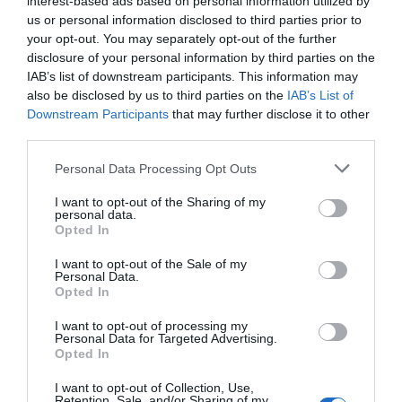
interest-based ads based on personal information utilized by
us or personal information disclosed to third parties prior to
NodoFarma Asistencial, una ayuda
your opt-out. You may separately opt-out of the further
para el día a día de la farmacia
disclosure of your personal information by third parties on the
Noticias y novedades
Redacción
IAB’s list of downstream participants. This information may
28/06/2022
also be disclosed by us to third parties on the
IAB’s List of
El COF de Zaragoza apuesta por la
Downstream Participants
that may further disclose it to other
plataforma para el desarrollo de los SPFA
third parties.
El COF de A Coruña desarrolla con
Personal Data Processing Opt Outs
éxito NodoFarma Asistencial
Noticias y novedades
Redacción
I want to opt-out of the Sharing of my
personal data.
13/06/2022
Opted In
El COF de Navarra camina firme
I want to opt-out of the Sale of my
Personal Data.
hacia la farmacia asistencial
Opted In
Noticias y novedades
18/02/2022
I want to opt-out of processing my
El Colegio está implantando con éxito la
Personal Data for Targeted Advertising.
plataforma NodoFarma Asistencial
Opted In
La Red FoCo se consolida como
I want to opt-out of Collection, Use,
Retention, Sale, and/or Sharing of my