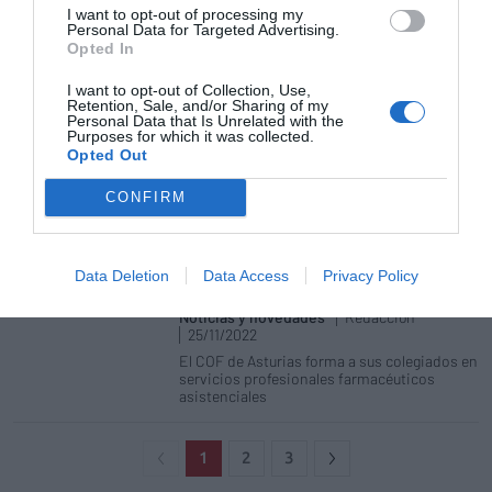
I want to opt-out of processing my
Personal Data for Targeted Advertising.
Opted In
El COF de Ávila anima a los
farmacéuticos a adherirse a
I want to opt-out of Collection, Use,
NodoFarma Asistencial
Retention, Sale, and/or Sharing of my
Personal Data that Is Unrelated with the
Noticias y novedades
16/01/2023
Purposes for which it was collected.
La FoCo ayuda y motiva en la implantación y
Opted Out
el uso de la plataforma
CONFIRM
«NodoFarma Asistencial me ayuda a
profesionalizar más mis
dispensaciones e indicaciones
Data Deletion
Data Access
Privacy Policy
farmacéuticas»
Noticias y novedades
Redacción
25/11/2022
El COF de Asturias forma a sus colegiados en
servicios profesionales farmacéuticos
asistenciales
1
2
3