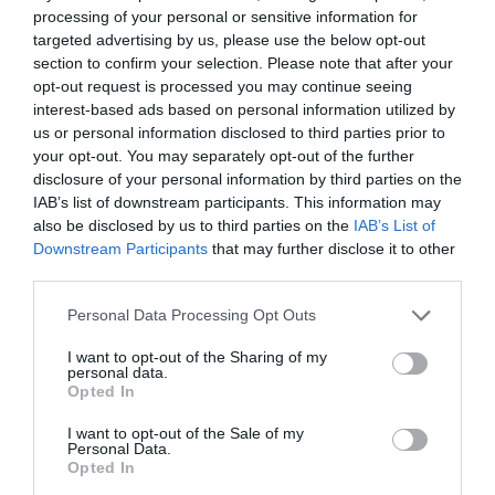
29/06/2023
processing of your personal or sensitive information for
También realiza otros proyectos en los que
targeted advertising by us, please use the below opt-out
el paciente es el centro, como la
section to confirm your selection. Please note that after your
dispensación de metadona dentro del
opt-out request is processed you may continue seeing
Programa de Mantenimiento con Metadona
del Gobierno de Aragón
interest-based ads based on personal information utilized by
us or personal information disclosed to third parties prior to
your opt-out. You may separately opt-out of the further
Nuevo impulso del COF de Las
disclosure of your personal information by third parties on the
Palmas a NodoFarma Asistencial
IAB’s list of downstream participants. This information may
Noticias y novedades
Redacción
also be disclosed by us to third parties on the
IAB’s List of
19/04/2023
Downstream Participants
that may further disclose it to other
«Proporciona respaldo para seguir el
third parties.
procedimiento paso a paso, optimizando y
garantizando la calidad del Servicio que se
da a los pacientes»
Personal Data Processing Opt Outs
I want to opt-out of the Sharing of my
NodoFarma Asistencial facilita el
personal data.
contacto con el paciente
Opted In
Noticias y novedades
Redacción
24/03/2023
I want to opt-out of the Sale of my
Personal Data.
El COF de La Rioja afianza el papel
Opted In
asistencial de la farmacia a través de
numerosos proyectos