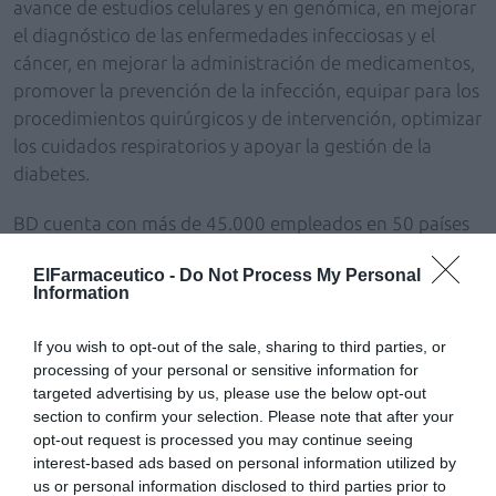
avance de estudios celulares y en genómica, en mejorar
el diagnóstico de las enfermedades infecciosas y el
cáncer, en mejorar la administración de medicamentos,
promover la prevención de la infección, equipar para los
procedimientos quirúrgicos y de intervención, optimizar
los cuidados respiratorios y apoyar la gestión de la
diabetes.
BD cuenta con más de 45.000 empleados en 50 países
que trabajan en estrecha colaboración con los clientes y
ElFarmaceutico -
Do Not Process My Personal
colaboradores para ayudar a mejorar los resultados,
Information
reducir los costes de atención de salud, aumentar la
eficiencia, mejorar la seguridad del cuidado de la salud y
If you wish to opt-out of the sale, sharing to third parties, or
ampliar el acceso a la smisma.
processing of your personal or sensitive information for
targeted advertising by us, please use the below opt-out
Presencia en Infarma
section to confirm your selection. Please note that after your
Con la nueva imagen como BD, el equipo que formaba
opt-out request is processed you may continue seeing
interest-based ads based on personal information utilized by
ARX presentará las tecnologías Rowa en Infarma
us or personal information disclosed to third parties prior to
Madrid 2016. Como novedad mostrará las ventajas de