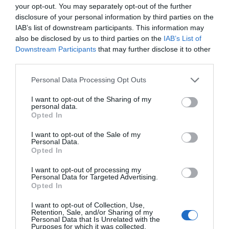
your opt-out. You may separately opt-out of the further
las Soluciones Digitales Rowa, para mejorar relaciones
disclosure of your personal information by third parties on the
con los clientes y explotar el potencial económico de la
IAB’s list of downstream participants. This information may
farmacia.
also be disclosed by us to third parties on the
IAB’s List of
Downstream Participants
that may further disclose it to other
third parties.
Añadir
El Farmacéutico
como fuente preferida
de Google de forma gratuita
Personal Data Processing Opt Outs
Mantente informado con las últimas noticias de actualidad.
ACTIVAR AHORA
I want to opt-out of the Sharing of my
personal data.
Opted In
I want to opt-out of the Sale of my
Tags
Personal Data.
Opted In
Infarma Madrid 2016
Rowa
ARX
I want to opt-out of processing my
Personal Data for Targeted Advertising.
Opted In
becton dickinson
I want to opt-out of Collection, Use,
Retention, Sale, and/or Sharing of my
Personal Data that Is Unrelated with the
Purposes for which it was collected.