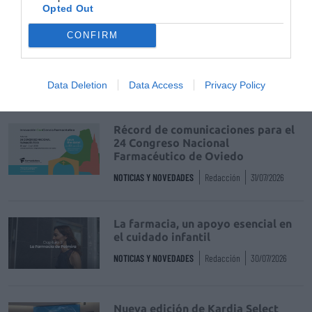
Destacados
Opted Out
La venta online de medicamentos
CONFIRM
de uso humano: seguridad y
trazabilidad
DIGITAL
Isabel Marín Moral
28/07/2026
Data Deletion
Data Access
Privacy Policy
Récord de comunicaciones para el
24 Congreso Nacional
Farmacéutico de Oviedo
NOTICIAS Y NOVEDADES
Redacción
31/07/2026
La farmacia, un apoyo esencial en
el cuidado infantil
NOTICIAS Y NOVEDADES
Redacción
30/07/2026
Nueva edición de Kardia Select