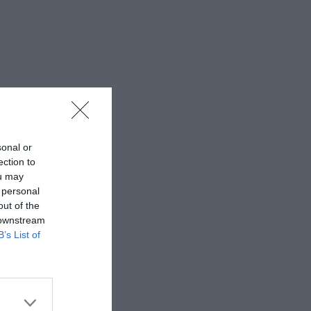
sonal or
ection to
ou may
 personal
out of the
 downstream
B’s List of