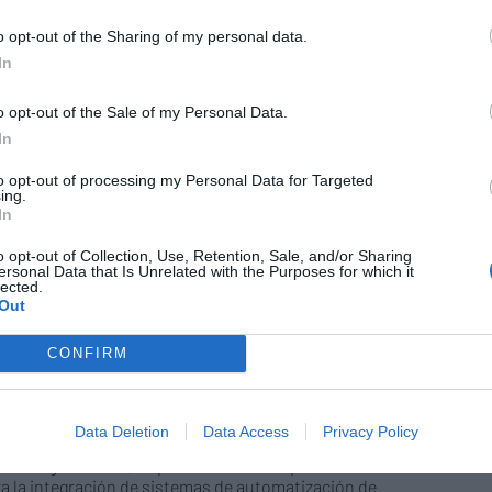
izados de dispensación de medicamentos Rowa®
idades para facilitar los procesos de almacenaje y
o opt-out of the Sharing of my personal data.
dad, Rowa® Technologies se adelanta a las necesidades
In
econocimiento de fechas de caducidad a través de
o opt-out of the Sale of my Personal Data.
In
® Technologies celebra su veinte
to opt-out of processing my Personal Data for Targeted
ersario
ing.
In
as y novedades
Redacción
25/08/2016
echnologies celebra su vigésimo aniversario a nivel
o opt-out of Collection, Use, Retention, Sale, and/or Sharing
ersonal Data that Is Unrelated with the Purposes for which it
 manteniendo su compromiso con el desarrollo de
lected.
nes innovadoras que satisfagan los retos del mercado
Out
io.
CONFIRM
España
/07/2016
Data Deletion
Data Access
Privacy Policy
formación digital de las farmacias, Becton, Dickinson
ecnología médica, ha presentado en España Rent-a-
ra la integración de sistemas de automatización de