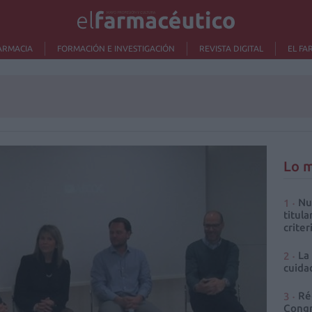
ARMACIA
FORMACIÓN E INVESTIGACIÓN
REVISTA DIGITAL
EL FA
Lo m
Nu
titula
criter
La
cuidad
Ré
Congr