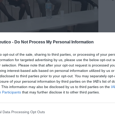
s farmacéuticos de
utico -
Do Not Process My Personal Information
 sobre farmacia, retail,
to opt-out of the sale, sharing to third parties, or processing of your per
personas
formation for targeted advertising by us, please use the below opt-out s
r selection. Please note that after your opt-out request is processed y
/03/2017
eing interest-based ads based on personal information utilized by us or
disclosed to third parties prior to your opt-out. You may separately opt-
ociales, Internet y personas fueron los temas que
losure of your personal information by third parties on the IAB’s list of
ayer Rowa en la sede de AECOC en Barcelona.
. This information may also be disclosed by us to third parties on the
IA
Participants
that may further disclose it to other third parties.
de fechas de caducidad de
/11/2016
l Data Processing Opt Outs