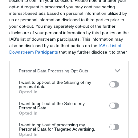
section to confirm your selection. Please note that after your
01/03/2016
opt-out request is processed you may continue seeing
Tras casi 20 años de relaciones comerciales
interest-based ads based on personal information utilized by
con ARX, Becton Dickinson (BD) –el
us or personal information disclosed to third parties prior to
fabricante de los sistemas Rowa– ha
decidido hacerse cargo del negocio en
your opt-out. You may separately opt-out of the further
España.
disclosure of your personal information by third parties on the
IAB’s list of downstream participants. This information may
also be disclosed by us to third parties on the
IAB’s List of
CareFusion adquiere el grupo de empresas ARX
Downstream Participants
that may further disclose it to other
Noticias y novedades
Redacción
10/03/2015
third parties.
CareFusion, compañía líder mundial de tecnología médica, anunció la
semana pasada el acuerdo definitivo para adquirir el grupo de
Personal Data Processing Opt Outs
empresas ARX, distribuidor líder de soluciones de automatización
para farmacias en Europa Occidental. ARX es, desde 1996, el
distribuidor de las tecnologías Rowa® y Pyxis® de CareFusion en Reino
I want to opt-out of the Sharing of my
Unido, Francia, España, Bélgica, Noruega y Suiza.
personal data.
Opted In
I want to opt-out of the Sale of my
Lo más leído
Personal Data.
Opted In
Nueva edición de Kardia Select para titulares de
I want to opt-out of processing my
Personal Data for Targeted Advertising.
farmacia: claves para decidir con criterio
Opted In