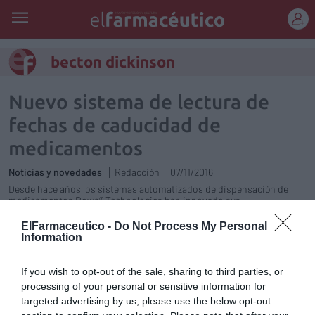
REGÍSTRATE
becton dickinson
Nuevo sistema de lectura de
fechas de caducidad de
medicamentos
Noticias y novedades
Redacción
07/11/2016
Desde hace años los sistemas automatizados de dispensación de
medicamentos Rowa® Technologies han innovado sus
funcionalidades para facilitar los procesos de almacenaje y gestión de
medicamentos. En la actualidad, Rowa® Technologies se adelanta a
ElFarmaceutico -
Do Not Process My Personal
las necesidades del sector y ha lanzado un sistema de
Information
reconocimiento de fechas de caducidad a través de imágenes.
If you wish to opt-out of the sale, sharing to third parties, or
Becton Dickinson se hace cargo de
processing of your personal or sensitive information for
ARX
targeted advertising by us, please use the below opt-out
Noticias y novedades
Redacción