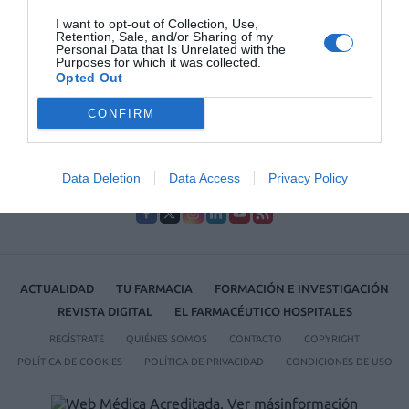
La farmacia, un apoyo esencial en el cuidado infantil
I want to opt-out of Collection, Use,
Retention, Sale, and/or Sharing of my
Récord de comunicaciones para el 24 Congreso Nacional
Personal Data that Is Unrelated with the
Purposes for which it was collected.
Farmacéutico de Oviedo
Opted Out
CONFIRM
Data Deletion
Data Access
Privacy Policy
ACTUALIDAD
TU FARMACIA
FORMACIÓN E INVESTIGACIÓN
REVISTA DIGITAL
EL FARMACÉUTICO HOSPITALES
REGÍSTRATE
QUIÉNES SOMOS
CONTACTO
COPYRIGHT
POLÍTICA DE COOKIES
POLÍTICA DE PRIVACIDAD
CONDICIONES DE USO