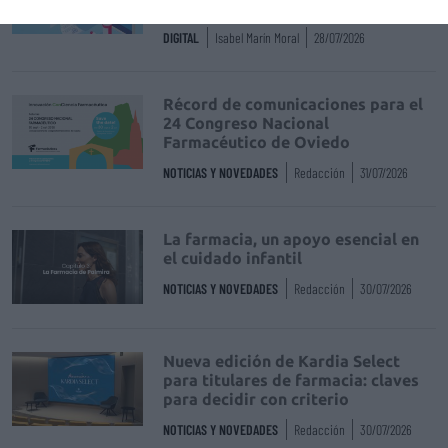
trazabilidad
DIGITAL
Isabel Marín Moral
28/07/2026
Récord de comunicaciones para el
24 Congreso Nacional
Farmacéutico de Oviedo
NOTICIAS Y NOVEDADES
Redacción
31/07/2026
La farmacia, un apoyo esencial en
el cuidado infantil
NOTICIAS Y NOVEDADES
Redacción
30/07/2026
Nueva edición de Kardia Select
para titulares de farmacia: claves
para decidir con criterio
NOTICIAS Y NOVEDADES
Redacción
30/07/2026