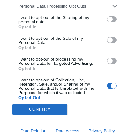
Personal Data Processing Opt Outs
GESTIÓN 360
Félix Ángel Fernández Lucas
25/07/2022
I want to opt-out of the Sharing of my
personal data.
Opted In
Cuentas bancarias compartidas
I want to opt-out of the Sale of my
Personal Data.
GESTIÓN 360
Félix Ángel Fernández Lucas
Opted In
24/05/2022
I want to opt-out of processing my
Personal Data for Targeted Advertising.
Opted In
Pacto sucesorio
I want to opt-out of Collection, Use,
GESTIÓN 360
Félix Ángel Fernández Lucas
Retention, Sale, and/or Sharing of my
18/03/2022
Personal Data that Is Unrelated with the
Purposes for which it was collected.
Opted Out
CONFIRM
Destacados
La venta online de medicamentos
Data Deletion
Data Access
Privacy Policy
de uso humano: seguridad y