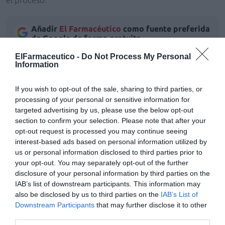
Añadir
El Farmacéutico
como fuente preferida
de Google de forma gratuita
Mantente informado con las últimas noticias de actualidad.
ElFarmaceutico -
Do Not Process My Personal
ACTIVAR AHORA
Information
If you wish to opt-out of the sale, sharing to third parties, or
Tags
processing of your personal or sensitive information for
targeted advertising by us, please use the below opt-out
section to confirm your selection. Please note that after your
transmisiones de farmacia
fallecimiento
opt-out request is processed you may continue seeing
interest-based ads based on personal information utilized by
farmaconsulting transacciones
us or personal information disclosed to third parties prior to
your opt-out. You may separately opt-out of the further
disclosure of your personal information by third parties on the
IAB’s list of downstream participants. This information may
Otras noticias destacadas
also be disclosed by us to third parties on the
IAB’s List of
Downstream Participants
that may further disclose it to other
Arrendamiento de local de
third parties.
titularidad ganancial