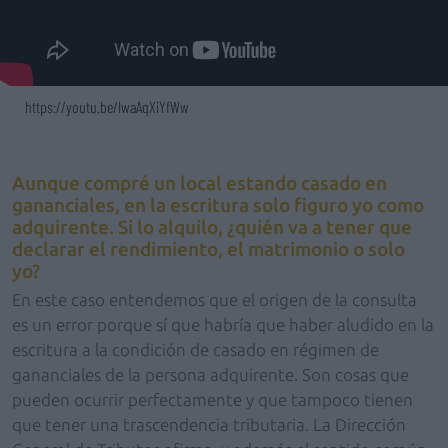
https://youtu.be/IwaAqXiYfWw
Aunque compré un local estando casado en
gananciales, en la escritura solo figuro yo como
adquirente. Si lo alquilo, ¿quién va a tener que
declarar el rendimiento, el matrimonio o solo
yo?
En este caso entendemos que el origen de la consulta
es un error porque sí que habría que haber aludido en la
escritura a la condición de casado en régimen de
gananciales de la persona adquirente. Son cosas que
pueden ocurrir perfectamente y que tampoco tienen
que tener una trascendencia tributaria. La Dirección