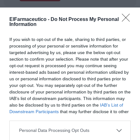
ElFarmaceutico -
Do Not Process My Personal
Tags
Information
If you wish to opt-out of the sale, sharing to third parties, or
farmaconsulting transacciones
processing of your personal or sensitive information for
targeted advertising by us, please use the below opt-out
arrendamiento de local
Farmacia comunitaria
section to confirm your selection. Please note that after your
opt-out request is processed you may continue seeing
interest-based ads based on personal information utilized by
Otras noticias destacadas
us or personal information disclosed to third parties prior to
your opt-out. You may separately opt-out of the further
disclosure of your personal information by third parties on the
Cuentas bancarias compartidas
IAB’s list of downstream participants. This information may
GESTIÓN 360
Félix Ángel Fernández Lucas
also be disclosed by us to third parties on the
IAB’s List of
24/05/2022
Downstream Participants
that may further disclose it to other
third parties.
Personal Data Processing Opt Outs
Pacto sucesorio