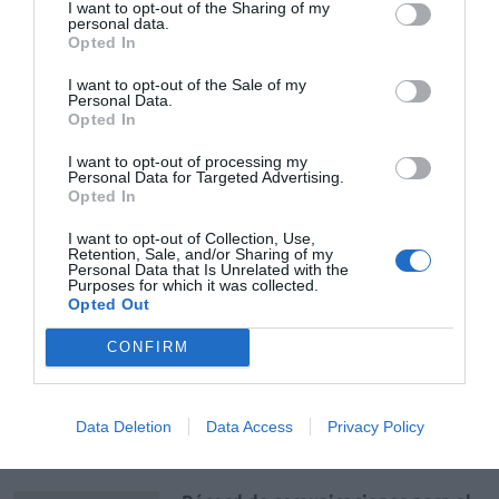
I want to opt-out of the Sharing of my
GESTIÓN 360
Félix Ángel Fernández Lucas
personal data.
18/03/2022
Opted In
I want to opt-out of the Sale of my
Personal Data.
Devolución de la cuota del
Opted In
Impuesto sobre Transmisiones
Patrimoniales
I want to opt-out of processing my
Personal Data for Targeted Advertising.
GESTIÓN 360
Félix Ángel Fernández Lucas
Opted In
14/12/2021
I want to opt-out of Collection, Use,
Retention, Sale, and/or Sharing of my
Personal Data that Is Unrelated with the
Purposes for which it was collected.
Destacados
Opted Out
CONFIRM
La venta online de medicamentos
de uso humano: seguridad y
trazabilidad
Data Deletion
Data Access
Privacy Policy
DIGITAL
Isabel Marín Moral
28/07/2026