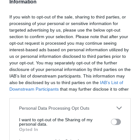
Information
La LOPD en farmacias y la recogida
If you wish to opt-out of the sale, sharing to third parties, or
de datos
processing of your personal or sensitive information for
GESTIÓN 360
Manuela Horcas
13/09/2022
targeted advertising by us, please use the below opt-out
section to confirm your selection. Please note that after your
opt-out request is processed you may continue seeing
interest-based ads based on personal information utilized by
La importancia de una estrategia
us or personal information disclosed to third parties prior to
personalizada en la digitalización
your opt-out. You may separately opt-out of the further
de la farmacia
disclosure of your personal information by third parties on the
GESTIÓN 360
Alberto Osorno
07/06/2022
IAB’s list of downstream participants. This information may
also be disclosed by us to third parties on the
IAB’s List of
Downstream Participants
that may further disclose it to other
¿Qué gastos me puedo deducir de
third parties.
la farmacia?
Personal Data Processing Opt Outs
GESTIÓN 360
Nuria de Arriba
27/04/2022
I want to opt-out of the Sharing of my
personal data.
Opted In
Destacados