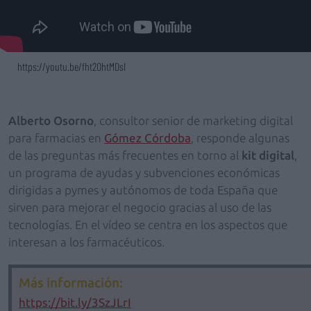
https://youtu.be/fht2OhtMDsI
Alberto Osorno
, consultor senior de marketing digital
para farmacias en
Gómez Córdoba
, responde algunas
de las preguntas más frecuentes en torno al
kit digital
,
un programa de ayudas y subvenciones económicas
dirigidas a pymes y autónomos de toda España que
sirven para mejorar el negocio gracias al uso de las
tecnologías. En el vídeo se centra en los aspectos que
interesan a los farmacéuticos.
Más información:
https://bit.ly/3SzJLrI