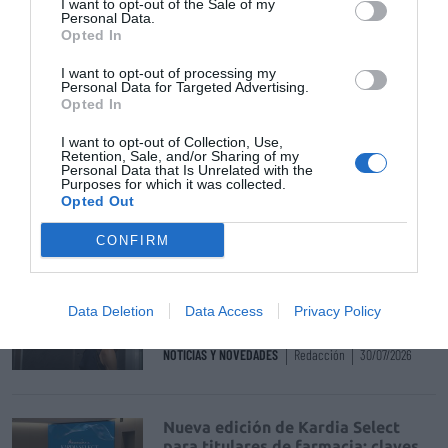
I want to opt-out of the Sale of my
Personal Data.
La venta online de medicamentos
Opted In
de uso humano: seguridad y
trazabilidad
I want to opt-out of processing my
Personal Data for Targeted Advertising.
DIGITAL
Isabel Marín Moral
28/07/2026
Opted In
I want to opt-out of Collection, Use,
Retention, Sale, and/or Sharing of my
Récord de comunicaciones para el
Personal Data that Is Unrelated with the
Purposes for which it was collected.
24 Congreso Nacional
Opted Out
Farmacéutico de Oviedo
NOTICIAS Y NOVEDADES
Redacción
31/07/2026
CONFIRM
La farmacia, un apoyo esencial en
Data Deletion
Data Access
Privacy Policy
el cuidado infantil
NOTICIAS Y NOVEDADES
Redacción
30/07/2026
Nueva edición de Kardia Select
para titulares de farmacia: claves