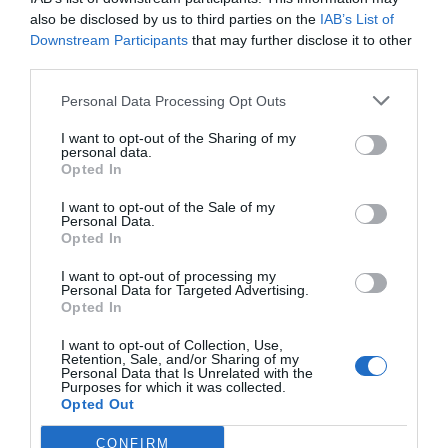
mira por dónde, aquí la propia normativa fiscal de la
also be disclosed by us to third parties on the
IAB’s List of
misma ley nos aclara que «no existirá imputación de
Downstream Participants
that may further disclose it to other
renta inmobiliaria de los inmuebles que estén afectos a
third parties.
actividades económicas» (la farmacia en nuestro caso).
Personal Data Processing Opt Outs
Podríamos pensar que las autoridades fiscales
I want to opt-out of the Sharing of my
desconocen el uso de los inmuebles propiedad de los
personal data.
Opted In
contribuyentes, pero nada más lejos de la realidad en lo
que respecta al local de la farmacia, ya que
en la
I want to opt-out of the Sale of my
Personal Data.
declaración censal de cada farmacia será
Opted In
estrictamente necesario definir de forma detallada
el local donde se desarrollará dicha actividad
. Es decir,
I want to opt-out of processing my
Personal Data for Targeted Advertising.
que Hacienda saberlo… lo sabe, pero si cuela, pues un
Opted In
ingreso más para las arcas tributarias.
I want to opt-out of Collection, Use,
Retention, Sale, and/or Sharing of my
Moraleja
Personal Data that Is Unrelated with the
Purposes for which it was collected.
Chequea cada año en tu declaración de la renta que el
Opted Out
local de tu propiedad donde desarrollas la actividad de
CONFIRM
farmacia se encuentre detallado en tu renta como