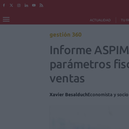
ACTUALIDAD
TU F
gestión 360
Informe ASPIME
parámetros fis
ventas
Xavier Besalduch
Economista y soci