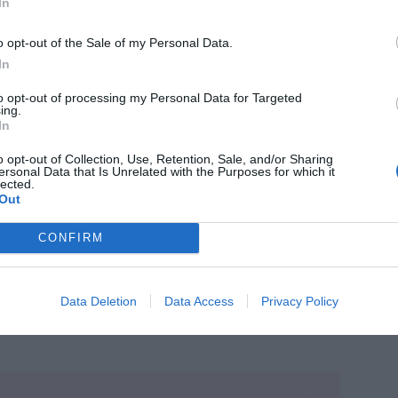
In
o opt-out of the Sale of my Personal Data.
In
to opt-out of processing my Personal Data for Targeted
ing.
In
s el que tiene mayor peso dentro de la
o opt-out of Collection, Use, Retention, Sale, and/or Sharing
na de farmacia, en el ejercicio 2020 iba desde
ersonal Data that Is Unrelated with the Purposes for which it
lected.
ueña al 10,77 % en la farmacia de más de 2
Out
este ejercicio 2021, la farmacia más pequeña
de 2 000 000 de € de facturación un 12,45 %.
CONFIRM
rmacia de 300 000 € de facturación a la de
gero incremento en cada tramo; en cambio, en
Data Deletion
Data Access
Privacy Policy
a considerable reducción del gasto de