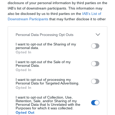
Para ello, también puede resultar útil realizar alguna
disclosure of your personal information by third parties on the
prueba al candidato, tanto de conocimientos, como un
IAB’s list of downstream participants. This information may
test de personalidad.
also be disclosed by us to third parties on the
IAB’s List of
Downstream Participants
that may further disclose it to other
third parties.
Selección
Tras la realización de las entrevistas se deberán valorar
Personal Data Processing Opt Outs
todos los candidatos para tomar la decisión más
I want to opt-out of the Sharing of my
adecuada y objetiva posible en base a la oferta y
personal data.
necesidades de la farmacia. Una vez tomada la decisión,
Opted In
se citará al candidato escogido para concretar los
I want to opt-out of the Sale of my
detalles y firmar el contrato; también deberemos dar
Personal Data.
Opted In
respuesta al resto de candidatos para informarles que el
puesto ha sido cubierto y agradecerles su interés.
I want to opt-out of processing my
Personal Data for Targeted Advertising.
Opted In
Formación y adaptación
Todo nuevo empleado deberá contar con un periodo de
I want to opt-out of Collection, Use,
formación en el que se deberá hacer un seguimiento del
Retention, Sale, and/or Sharing of my
Personal Data that Is Unrelated with the
proceso de adaptación del trabajador con las tareas
Purposes for which it was collected.
Opted Out
diarias y el equipo. En esta etapa también deberá