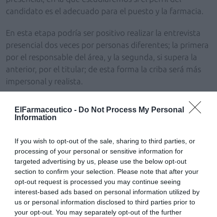
candidato es el adecuado para el puesto y la farmacia.
En esta etapa podría ser positivo realizar la entrevista
presencial dos veces por personas diferentes; la primera
por el responsable del área, y la segunda, si supera la
anterior, por el titular; de esta forma la criba será más
impersonal y realista.
En cuanto al desarrollo de la entrevista, es necesario
ElFarmaceutico -
Do Not Process My Personal
contar con un guion previo que nos asegure que
Information
obtenemos todos los datos que necesitamos y que el
candidato hable el 70% del tiempo.
If you wish to opt-out of the sale, sharing to third parties, or
processing of your personal or sensitive information for
Cada entrevista se debe adaptar al puesto y a la
targeted advertising by us, please use the below opt-out
section to confirm your selection. Please note that after your
farmacia, pero algunos de los aspectos básicos a tratar
opt-out request is processed you may continue seeing
son los conocimientos, experiencias previas y actitudes
interest-based ads based on personal information utilized by
del candidato.
us or personal information disclosed to third parties prior to
your opt-out. You may separately opt-out of the further