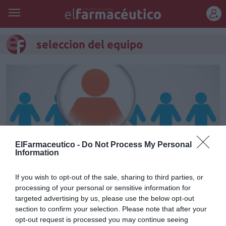
REGÍSTRATE
seleccion del equipo
ElFarmaceutico -
Do Not Process My Personal
Information
If you wish to opt-out of the sale, sharing to third parties, or
processing of your personal or sensitive information for
Cómo acertar en la selección del
targeted advertising by us, please use the below opt-out
section to confirm your selection. Please note that after your
personal de la farmacia
opt-out request is processed you may continue seeing