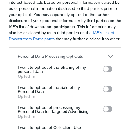
interest-based ads based on personal information utilized by
Gestión 360
Luis de la Fuente
18/06/2018
us or personal information disclosed to third parties prior to
Ya sea porque tenemos la necesidad de reemplazar un trabajador o
your opt-out. You may separately opt-out of the further
porque la demanda de nuestros clientes requiere más personal, la
necesidad de abrir un proceso de selección se puede generar en
disclosure of your personal information by third parties on the
cualquier momento dentro de la farmacia, por lo que es importante
IAB’s list of downstream participants. This information may
que todo titular o gerente de farmacia esté preparado para
also be disclosed by us to third parties on the
IAB’s List of
enfrentarse a él.
Downstream Participants
that may further disclose it to other
third parties.
Fichando talento: la selección del
equipo
Personal Data Processing Opt Outs
Gestión 360
Luis de la Fuente
10/11/2014
I want to opt-out of the Sharing of my
personal data.
La captación de talento requiere de una
Opted In
visión y de una estrategia de la farmacia a
largo plazo. Sin ese componente
difícilmente se pueden prever las
I want to opt-out of the Sale of my
Personal Data.
necesidades de profesionales que atiendan
Opted In
los cambios que se avecinan en nuestro
sector.
I want to opt-out of processing my
Personal Data for Targeted Advertising.
Opted In
Lo más leído
I want to opt-out of Collection, Use,